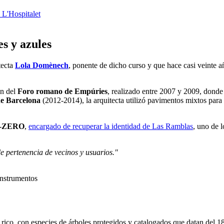
 L'Hospitalet
s y azules
tecta
Lola Domènech
, ponente de dicho curso y que hace casi veinte 
ón del
Foro romano de Empúries
, realizado entre 2007 y 2009, donde 
de Barcelona
(2012-2014), la arquitecta utilizó pavimentos mixtos para 
-ZERO
,
encargado de recuperar la identidad de Las Ramblas
, uno de l
e pertenencia de vecinos y usuarios."
instrumentos
ico, con especies de árboles protegidos y catalogados que datan del 1