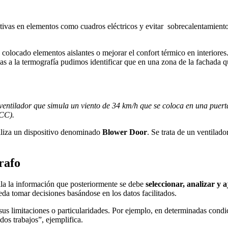
ivas en elementos como cuadros eléctricos y evitar sobrecalentamientos
olocado elementos aislantes o mejorar el confort térmico en interiores
ias a la termografía pudimos identificar que en una zona de la fachada 
entilador que simula un viento de 34 km/h que se coloca en una puerta y
 CC).
tiliza un dispositivo denominado
Blower Door
. Se trata de un ventilad
rafo
ila la información que posteriormente se debe
seleccionar, analizar y a
eda tomar decisiones basándose en los datos facilitados.
 sus limitaciones o particularidades. Por ejemplo, en determinadas cond
os trabajos”, ejemplifica.