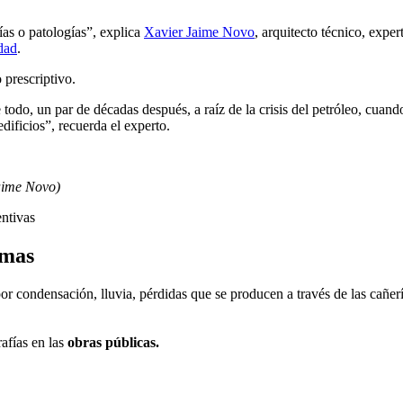
ías o patologías”, explica
Xavier Jaime Novo
, arquitecto técnico, expe
dad
.
 prescriptivo.
todo, un par de décadas después, a raíz de la crisis del petróleo, cuand
dificios”, recuerda el experto.
Jaime Novo)
entivas
amas
 por condensación, lluvia, pérdidas que se producen a través de las cañe
afías en las
obras públicas.