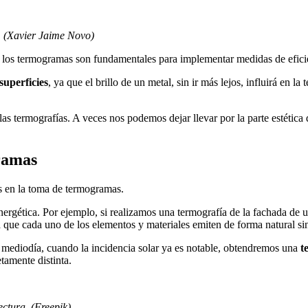
s. (Xavier Jaime Novo)
e los termogramas son fundamentales para implementar medidas de efici
superficies
, ya que el brillo de un metal, sin ir más lejos, influirá en 
s termografías. A veces nos podemos dejar llevar por la parte estética 
gramas
s en la toma de termogramas.
nergética. Por ejemplo, si realizamos una termografía de la fachada de un
ca que cada uno de los elementos y materiales emiten de forma natural si
 mediodía, cuando la incidencia solar ya es notable, obtendremos una
te
etamente distinta.
ectura. (Freepik)