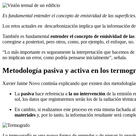
Es fundamental entender el concepto de emisividad de las superficie
Los retos actuales en descarbonización implica que la información d
También es fundamental
entender el concepto de emisividad de las 
corregirse a posteriori, pero otros, como, por ejemplo, el enfoque, no.
“Lo más importante es seguramente la interpretación que hacemos de la
no implican un error, como podría pensarse inicialmente”, señala.
Metodología pasiva y activa en los termo
Xavier Jaime Novo continúa explicando que existen dos metodología
La
pasiva
hace referencia a
la no intervención
de la emisión e
sol, los datos que registraremos serán los de la radiación térmi
En cambio, si realizamos este proceso en esta misma fachada al
materiales
y, por lo tanto, la información resultante será compl
La termografía es una nueva forma de entender y de ejercer la arquit