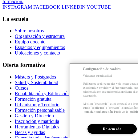
formación.
INSTAGRAM
FACEBOOK
LINKEDIN
YOUTUBE
La escuela
Sobre nosotros
Organización y estructura
Equipo docente
Espacios y equipamientos
Ubicaciones y contacto
Oferta formativa
Configuración de cookies
Valoramos su privacidad
Másters y Postgrados
Salud y Sostenibilidad
Utilizamos cookies propias y de terceros para 
Cursos
experiencia y servicio y, si fuese necesario, mo
relacionada con sus preferencias mediante el an
Rehabilitación y Edificación
navegación.
Formación gratuita
Urbanismo y Territorio
Al clicar "de acuerdo", usted acepta el uso de 
puede "configurar" o "rechazar" la instalación
Formación personalizable
cambiar configuración
. Puede ver la
políti
Gestión y Dirección
Inscripción y matrícula
Herramientas Digitales
De acuerdo
Becas y ayudas
Consulta todas las formaciones