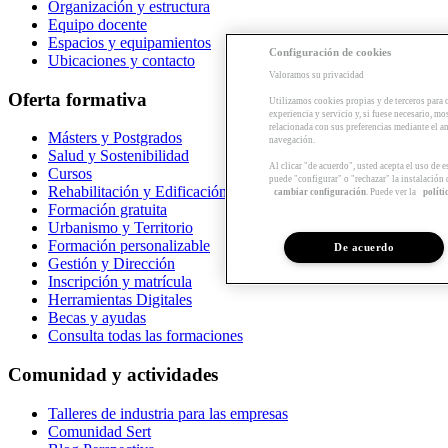
Organización y estructura
Equipo docente
Espacios y equipamientos
Configuración de cookies
Ubicaciones y contacto
Valoramos su privacidad
Oferta formativa
Utilizamos cookies propias y de terceros para 
experiencia y servicio y, si fuese necesario, mo
relacionada con sus preferencias mediante el an
Másters y Postgrados
navegación.
Salud y Sostenibilidad
Al clicar "de acuerdo", usted acepta el uso de 
Cursos
puede "configurar" o "rechazar" la instalación
Rehabilitación y Edificación
cambiar configuración
. Puede ver la
políti
Formación gratuita
Urbanismo y Territorio
Formación personalizable
De acuerdo
Gestión y Dirección
Inscripción y matrícula
Herramientas Digitales
Becas y ayudas
Consulta todas las formaciones
Comunidad y actividades
Talleres de industria para las empresas
Comunidad Sert