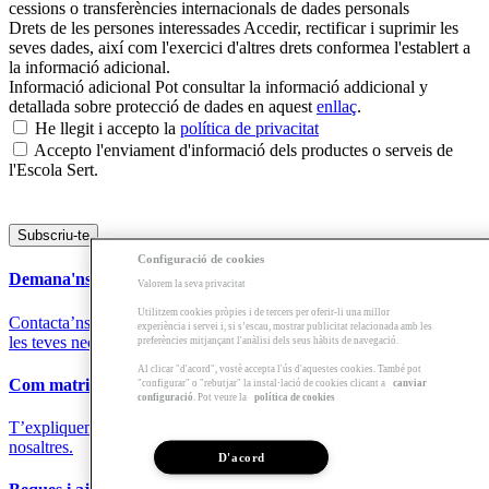
cessions o transferències internacionals de dades personals
Drets de les persones interessades
Accedir, rectificar i suprimir les
seves dades, així com l'exercici d'altres drets conformea l'establert a
la informació adicional.
Informació adicional
Pot consultar la informació addicional y
detallada sobre protecció de dades en aquest
enllaç
.
He llegit i accepto la
política de privacitat
Accepto l'enviament d'informació dels productes o serveis de
l'Escola Sert.
Configuració de cookies
Demana'ns Informació
Valorem la seva privacitat
Utilitzem cookies pròpies i de tercers per oferir-li una millor
Contacta’ns i t’ajudarem a trobar la formació que millor s’adapti a
experiència i servei i, si s’escau, mostrar publicitat relacionada amb les
les teves necessitats.
preferències mitjançant l'anàlisi dels seus hàbits de navegació.
Al clicar "d'acord", vostè accepta l'ús d'aquestes cookies. També pot
Com matricular-te
"configurar" o "rebutjar" la instal·lació de cookies clicant a
canviar
configuració
. Pot veure la
política de cookies
T’expliquem pas a pas el procés i els requisits per formar-te amb
nosaltres.
D'acord