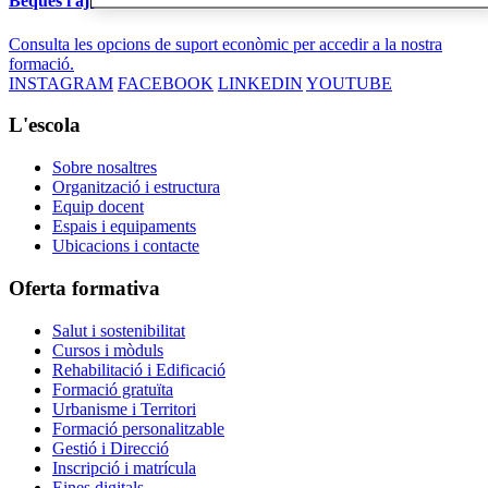
Beques i ajuts
Consulta les opcions de suport econòmic per accedir a la nostra
formació.
INSTAGRAM
FACEBOOK
LINKEDIN
YOUTUBE
L'escola
Sobre nosaltres
Organització i estructura
Equip docent
Espais i equipaments
Ubicacions i contacte
Oferta formativa
Salut i sostenibilitat
Cursos i mòduls
Rehabilitació i Edificació
Formació gratuïta
Urbanisme i Territori
Formació personalitzable
Gestió i Direcció
Inscripció i matrícula
Eines digitals