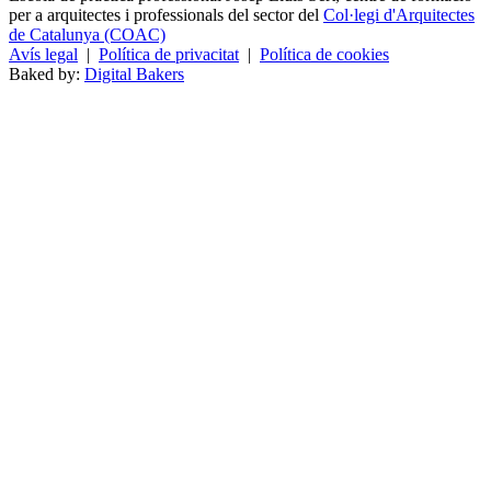
per a arquitectes i professionals del sector del
Col·legi d'Arquitectes
de Catalunya (COAC)
Avís legal
|
Política de privacitat
|
Política de cookies
Baked by:
Digital Bakers