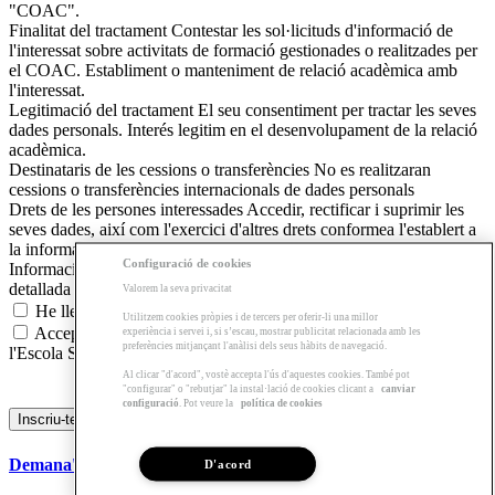
"COAC".
Finalitat del tractament
Contestar les sol·licituds d'informació de
l'interessat sobre activitats de formació gestionades o realitzades per
el COAC. Establiment o manteniment de relació acadèmica amb
l'interessat.
Legitimació del tractament
El seu consentiment per tractar les seves
dades personals. Interés legitim en el desenvolupament de la relació
acadèmica.
Destinataris de les cessions o transferències
No es realitzaran
cessions o transferències internacionals de dades personals
Drets de les persones interessades
Accedir, rectificar i suprimir les
seves dades, així com l'exercici d'altres drets conformea l'establert a
la informació adicional.
Configuració de cookies
Informació adicional
Pot consultar la informació addicional y
detallada sobre protecció de dades en aquest
enllaç
.
Valorem la seva privacitat
He llegit i accepto la
política de privacitat
Utilitzem cookies pròpies i de tercers per oferir-li una millor
Accepto l'enviament d'informació dels productes o serveis de
experiència i servei i, si s’escau, mostrar publicitat relacionada amb les
preferències mitjançant l'anàlisi dels seus hàbits de navegació.
l'Escola Sert.
Al clicar "d'acord", vostè accepta l'ús d'aquestes cookies. També pot
"configurar" o "rebutjar" la instal·lació de cookies clicant a
canviar
configuració
. Pot veure la
política de cookies
Demana'ns Informació
D'acord