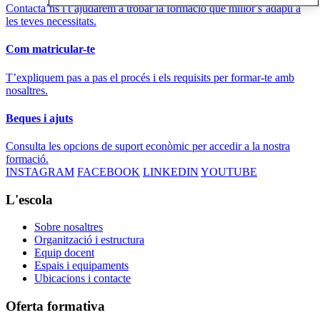
Contacta’ns i t’ajudarem a trobar la formació que millor s’adapti a
les teves necessitats.
Com matricular-te
T’expliquem pas a pas el procés i els requisits per formar-te amb
nosaltres.
Beques i ajuts
Consulta les opcions de suport econòmic per accedir a la nostra
formació.
INSTAGRAM
FACEBOOK
LINKEDIN
YOUTUBE
L'escola
Sobre nosaltres
Organització i estructura
Equip docent
Espais i equipaments
Ubicacions i contacte
Oferta formativa