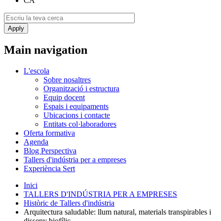
CA
Main navigation
L'escola
Sobre nosaltres
Organització i estructura
Equip docent
Espais i equipaments
Ubicacions i contacte
Entitats col·laboradores
Oferta formativa
Agenda
Blog Perspectiva
Tallers d'indústria per a empreses
Experiència Sert
Inici
TALLERS D'INDÚSTRIA PER A EMPRESES
Històric de Tallers d'indústria
Arquitectura saludable: llum natural, materials transpirables i
disseny biofílic