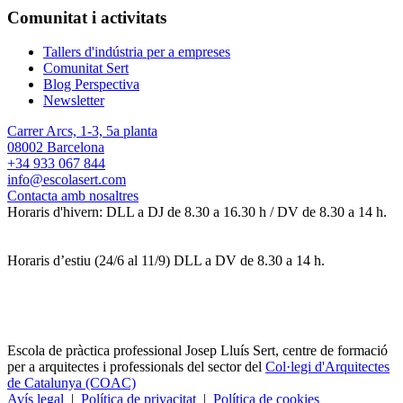
Comunitat i activitats
Tallers d'indústria per a empreses
Comunitat Sert
Blog Perspectiva
Newsletter
Carrer Arcs, 1-3, 5a planta
08002 Barcelona
+34 933 067 844
info@escolasert.com
Contacta amb nosaltres
Horaris d'hivern: DLL a DJ de 8.30 a 16.30 h / DV de 8.30 a 14 h.
Horaris d’estiu (24/6 al 11/9) DLL a DV de 8.30 a 14 h.
Escola de pràctica professional Josep Lluís Sert, centre de formació
per a arquitectes i professionals del sector del
Col·legi d'Arquitectes
de Catalunya (COAC)
Avís legal
|
Política de privacitat
|
Política de cookies