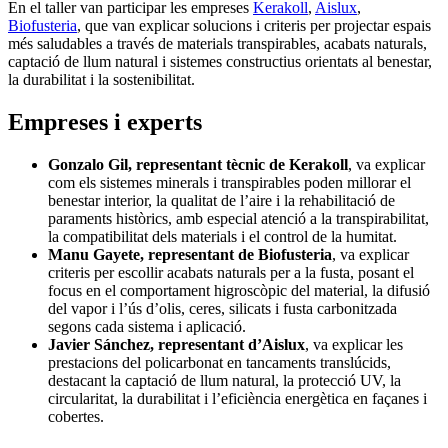
En el taller van participar les empreses
Kerakoll
,
Aislux
,
Biofusteria
, que van explicar solucions i criteris per projectar espais
més saludables a través de materials transpirables, acabats naturals,
captació de llum natural i sistemes constructius orientats al benestar,
la durabilitat i la sostenibilitat.
Empreses i experts
Gonzalo Gil, representant tècnic de Kerakoll
, va explicar
com els sistemes minerals i transpirables poden millorar el
benestar interior, la qualitat de l’aire i la rehabilitació de
paraments històrics, amb especial atenció a la transpirabilitat,
la compatibilitat dels materials i el control de la humitat.
Manu Gayete, representant de Biofusteria
, va explicar
criteris per escollir acabats naturals per a la fusta, posant el
focus en el comportament higroscòpic del material, la difusió
del vapor i l’ús d’olis, ceres, silicats i fusta carbonitzada
segons cada sistema i aplicació.
Javier Sánchez, representant d’Aislux
, va explicar les
prestacions del policarbonat en tancaments translúcids,
destacant la captació de llum natural, la protecció UV, la
circularitat, la durabilitat i l’eficiència energètica en façanes i
cobertes.