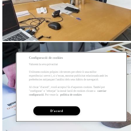
Configuració de cookies
Valorem la seva privacitat
Utilitzem cookies pròpies i de tercers per oferir-li una millor
experiència i servei i, si s’escau, mostrar publicitat relacionada amb les
preferències mitjançant l'anàlisi dels seus hàbits de navegació.
Al clicar "d'acord", vostè accepta l'ús d'aquestes cookies. També pot
"configurar" o "rebutjar" la instal·lació de cookies clicant a
canviar
configuració
. Pot veure la
política de cookies
D'acord