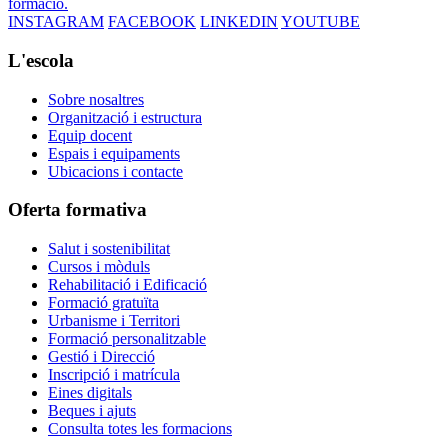
formació.
INSTAGRAM
FACEBOOK
LINKEDIN
YOUTUBE
L'escola
Sobre nosaltres
Organització i estructura
Equip docent
Espais i equipaments
Ubicacions i contacte
Oferta formativa
Salut i sostenibilitat
Cursos i mòduls
Rehabilitació i Edificació
Formació gratuïta
Urbanisme i Territori
Formació personalitzable
Gestió i Direcció
Inscripció i matrícula
Eines digitals
Beques i ajuts
Consulta totes les formacions