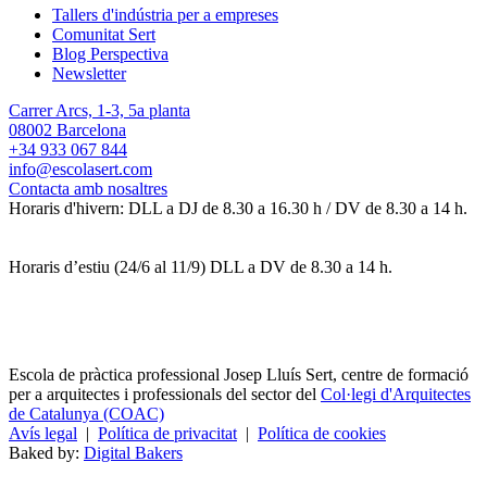
Tallers d'indústria per a empreses
Comunitat Sert
Blog Perspectiva
Newsletter
Carrer Arcs, 1-3, 5a planta
08002 Barcelona
+34 933 067 844
info@escolasert.com
Contacta amb nosaltres
Horaris d'hivern: DLL a DJ de 8.30 a 16.30 h / DV de 8.30 a 14 h.
Horaris d’estiu (24/6 al 11/9) DLL a DV de 8.30 a 14 h.
Escola de pràctica professional Josep Lluís Sert, centre de formació
per a arquitectes i professionals del sector del
Col·legi d'Arquitectes
de Catalunya (COAC)
Avís legal
|
Política de privacitat
|
Política de cookies
Baked by:
Digital Bakers