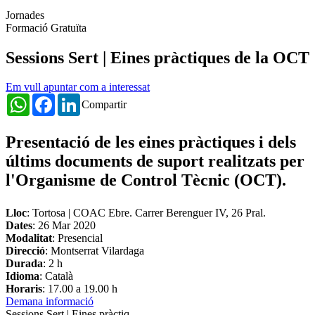
Jornades
Formació Gratuïta
Sessions Sert | Eines pràctiques de la OCT
Em vull apuntar com a interessat
WhatsApp
Facebook
LinkedIn
Compartir
Presentació de les eines pràctiques i dels
últims documents de suport realitzats per
l'Organisme de Control Tècnic (OCT).
Lloc
: Tortosa | COAC Ebre. Carrer Berenguer IV, 26 Pral.
Dates
:
26 Mar 2020
Modalitat
: Presencial
Direcció
: Montserrat Vilardaga
Durada
: 2 h
Idioma
: Català
Horaris
: 17.00 a 19.00 h
Demana informació
Sessions Sert | Eines pràctiq...