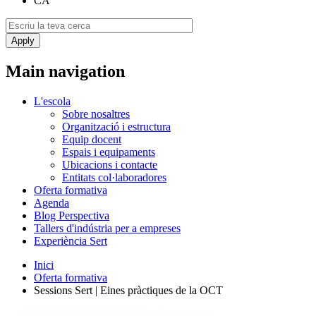
CA
Main navigation
L'escola
Sobre nosaltres
Organització i estructura
Equip docent
Espais i equipaments
Ubicacions i contacte
Entitats col·laboradores
Oferta formativa
Agenda
Blog Perspectiva
Tallers d'indústria per a empreses
Experiència Sert
Inici
Oferta formativa
Sessions Sert | Eines pràctiques de la OCT