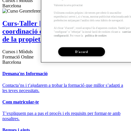
Cursos i Mòduls
Barcelona
Valorem la seva privacitat
Utilitzem cookies pròpies i de tercers per oferir-li una millor
experiència i servei i, si s’escau, mostrar publicitat relacionada amb l
preferències mitjançant l'anàlisi dels seus hàbits de navegació.
Curs-Taller | Georeferenciació i
Al clicar "d'acord", vostè accepta l'ús d'aquestes cookies. També pot
coordinació entre el cadastre i el registre
"configurar" o "rebutjar" la instal·lació de cookies clicant a
canvia
configuració
. Pot veure la
política de cookies
de la propietat
Cursos i Mòduls
D'acord
Formació Online
Barcelona
Demana'ns Informació
Contacta’ns i t’ajudarem a trobar la formació que millor s’adapti a
les teves necessitats.
Com matricular-te
T’expliquem pas a pas el procés i els requisits per formar-te amb
nosaltres.
Beques i ajuts