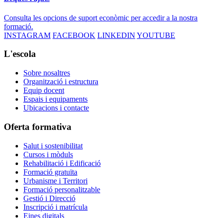
Consulta les opcions de suport econòmic per accedir a la nostra
formació.
INSTAGRAM
FACEBOOK
LINKEDIN
YOUTUBE
L'escola
Sobre nosaltres
Organització i estructura
Equip docent
Espais i equipaments
Ubicacions i contacte
Oferta formativa
Salut i sostenibilitat
Cursos i mòduls
Rehabilitació i Edificació
Formació gratuïta
Urbanisme i Territori
Formació personalitzable
Gestió i Direcció
Inscripció i matrícula
Eines digitals