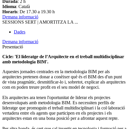
Durada
: 2 h
Idioma
: Català
Horaris
: De 17.30 a 19.30 h
Demana informació
SESSIONS SERT | AMORTITZA LA ...
Dades
Demana informació
Presentació
Cicle: 'El lideratge de l’Arquitecte en el treball multidisciplinar
amb metodologia BIM'.
Aquestes jornades centrades en la metodologia BIM per als
arquitectes pretenen donar a conèixer què és el BIM des d'un punt
de vista pragmàtic, desmitificar-lo i, sobretot, explicar als arquitectes
com en poden treure profit en el seu model de negoci.
Els arquitectes ara tenen l'oportunitat de liderar els projectes
desenvolupats amb metodologia BIM. Es necessiten perfils de
lideratge que promoguin el treball multidisciplinari i la col·laboració
vertadera entre els agents que participen en els projectes i els
arquitectes estan en una bona posició per a afrontar aquest repte.
Per altra banda, és cert que cal invertir en tecnologia i formació per a