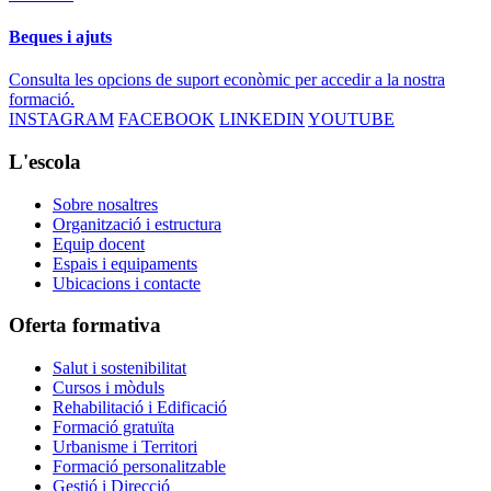
Beques i ajuts
Consulta les opcions de suport econòmic per accedir a la nostra
formació.
INSTAGRAM
FACEBOOK
LINKEDIN
YOUTUBE
L'escola
Sobre nosaltres
Organització i estructura
Equip docent
Espais i equipaments
Ubicacions i contacte
Oferta formativa
Salut i sostenibilitat
Cursos i mòduls
Rehabilitació i Edificació
Formació gratuïta
Urbanisme i Territori
Formació personalitzable
Gestió i Direcció