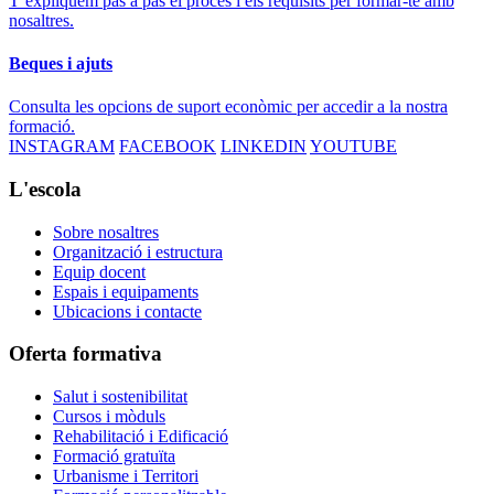
T’expliquem pas a pas el procés i els requisits per formar-te amb
nosaltres.
Beques i ajuts
Consulta les opcions de suport econòmic per accedir a la nostra
formació.
INSTAGRAM
FACEBOOK
LINKEDIN
YOUTUBE
L'escola
Sobre nosaltres
Organització i estructura
Equip docent
Espais i equipaments
Ubicacions i contacte
Oferta formativa
Salut i sostenibilitat
Cursos i mòduls
Rehabilitació i Edificació
Formació gratuïta
Urbanisme i Territori