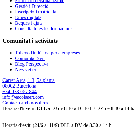
Formació personalitzable
Gestió i Direcció
Inscripció i matrícula
Eines digitals
Beques i ajuts
Consulta totes les formacions
Comunitat i activitats
Tallers d'indústria per a empreses
Comunitat Sert
Blog Perspectiva
Newsletter
Carrer Arcs, 1-3, 5a planta
08002 Barcelona
+34 933 067 844
info@escolasert.com
Contacta amb nosaltres
Horaris d'hivern: DLL a DJ de 8.30 a 16.30 h / DV de 8.30 a 14 h.
Horaris d’estiu (24/6 al 11/9) DLL a DV de 8.30 a 14 h.