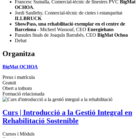
Francesc Sumalla, Comercial-tècnic de finestres PVC
BigMat
OCHOA
.
Jordi Sanllehy, Comercial-tècnic de cintes i estanqueïtat
ILLBRUCK
ShowPass, una rehabilitació exemplar en el centre de
Barcelona
- Micheel Wassouf, CEO
Energiehaus
Paraules finals de Joaquín Barrabés, CEO
BigMat Ochoa
Debat
Organitza
BigMat O
CHOA
Preus i matrícula
Gratuït
Obert a tothom
Formació relacionada
Curs | Introducció a la Gestió Integral en
Rehabilitació Sostenible
Cursos i Mòduls