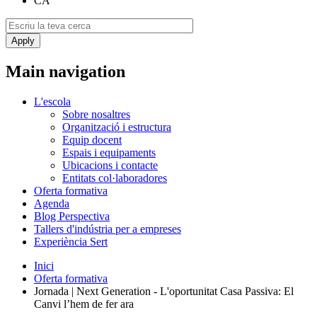
CA
Main navigation
L'escola
Sobre nosaltres
Organització i estructura
Equip docent
Espais i equipaments
Ubicacions i contacte
Entitats col·laboradores
Oferta formativa
Agenda
Blog Perspectiva
Tallers d'indústria per a empreses
Experiència Sert
Inici
Oferta formativa
Jornada | Next Generation - L'oportunitat Casa Passiva: El
Canvi l’hem de fer ara