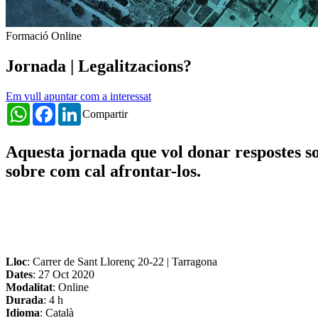
Formació Online
Jornada | Legalitzacions?
Em vull apuntar com a interessat
WhatsApp
Facebook
LinkedIn
Compartir
Aquesta jornada que vol donar respostes sob
sobre com cal afrontar-los.
Lloc
: Carrer de Sant Llorenç 20-22 | Tarragona
Dates
:
27 Oct 2020
Modalitat
: Online
Durada
: 4 h
Idioma
: Català