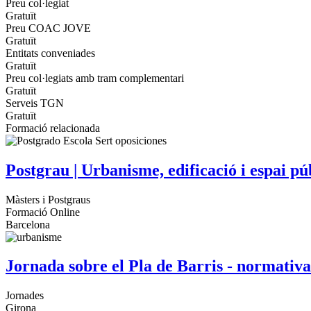
Preu col·legiat
Gratuït
Preu COAC JOVE
Gratuït
Entitats conveniades
Gratuït
Preu col·legiats amb tram complementari
Gratuït
Serveis TGN
Gratuït
Formació relacionada
Postgrau | Urbanisme, edificació i espai pú
Màsters i Postgraus
Formació Online
Barcelona
Jornada sobre el Pla de Barris - normativa
Jornades
Girona