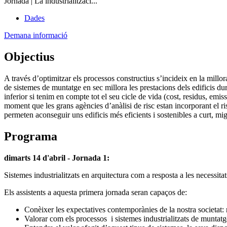
Jornada | La industrialitzaci...
Dades
Demana informació
Objectius
A través d’optimitzar els processos constructius s’incideix en la millor
de sistemes de muntatge en sec millora les prestacions dels edificis dura
inferior si tenim en compte tot el seu cicle de vida (cost, residus, emis
moment que les grans agències d’anàlisi de risc estan incorporant el r
permeten aconseguir uns edificis més eficients i sostenibles a curt, mig 
Programa
dimarts 14 d'abril - Jornada 1:
Sistemes industrialitzats en arquitectura com a resposta a les necessita
Els assistents a aquesta primera jornada seran capaços de:
Conèixer les expectatives contemporànies de la nostra societat: r
Valorar com els processos i sistemes industrialitzats de muntat