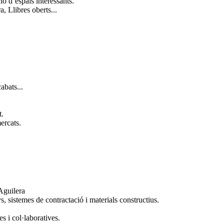
ió d’espais interessants.
 Llibres oberts...
abats...
t.
ercats.
Aguilera
s, sistemes de contractació i materials constructius.
s i col·laboratives.