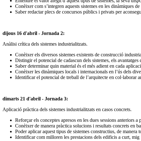
Entendre el valor afegit d’aquest tipus de sistemes, la seva dispon
Conèixer com s’integren aquests sistemes en les dinàmiques de 
Saber redactar plecs de concursos públics i privats per aconseguir
dijous 16 d'abril - Jornada 2:
Anàlisi crítica dels sistemes industrialitzats.
Conèixer els diversos sistemes existents de construcció industria
Distingir el potencial de cadascun dels sistemes, els avantatges
Saber determinar quin material és el més adient en cada aplicació
Conèixer les dinàmiques locals i internacionals en l’ús dels dive
Identificar el potencial de treball de l’arquitecte en col·laborar
dimarts 21 d'abril - Jornada 3:
Aplicació pràctica dels sistemes industrialitzats en casos concrets.
Reforçar els conceptes apresos en les dues sessions anteriors a
Conèixer de manera pràctica solucions i resultats concrets en base
Poder aplicar aquest tipus de sistemes constructius, de manera to
Identificar com milloren les prestacions dels edificis a curt, mig