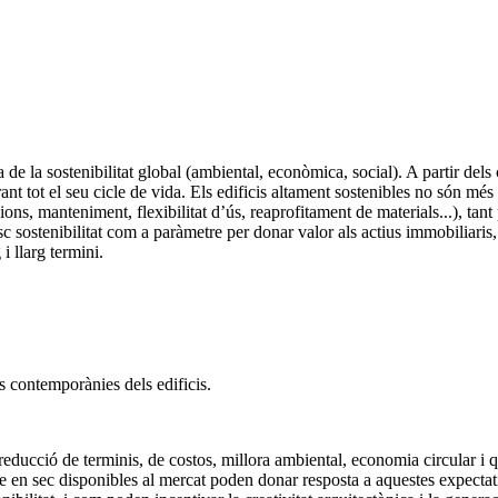
a de la sostenibilitat global (ambiental, econòmica, social). A partir del
nt tot el seu cicle de vida. Els edificis altament sostenibles no són més 
sions, manteniment, flexibilitat d’ús, reaprofitament de materials...), tant
isc sostenibilitat com a paràmetre per donar valor als actius immobiliar
i llarg termini.
ts contemporànies dels edificis.
educció de terminis, de costos, millora ambiental, economia circular i qu
ge en sec disponibles al mercat poden donar resposta a aquestes expecta