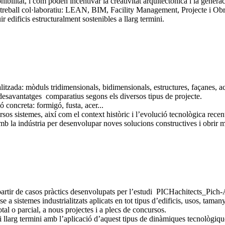
ibilitat, i com poden incentivar la creativitat arquitectònica i la generac
treball col·laboratiu: LEAN, BIM, Facility Management, Projecte i Obra,
 edificis estructuralment sostenibles a llarg termini.
litzada: mòduls tridimensionals, bidimensionals, estructures, façanes, ac
 desavantatges comparatius segons els diversos tipus de projecte.
 concreta: formigó, fusta, acer...
rsos sistemes, així com el context històric i l’evolució tecnològica recen
 amb la indústria per desenvolupar noves solucions constructives i obrir m
 partir de casos pràctics desenvolupats per l’estudi PICHachitects_Pich-
 a sistemes industrialitzats aplicats en tot tipus d’edificis, usos, tamany
tal o parcial, a nous projectes i a plecs de concursos.
 i llarg termini amb l’aplicació d’aquest tipus de dinàmiques tecnològique