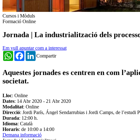
Cursos i Mòduls
Formació Online
Jornada | La industrialització dels processo
Em vull apuntar com a interessat
WhatsApp
Facebook
LinkedIn
Compartir
Aquestes jornades es centren en com l’apli
societat.
Lloc
: Online
Dates
:
14 Abr 2020
-
21 Abr 2020
Modalitat
: Online
Direcció
: Jordi París, Ángel Sendarrubias i Jordi Camps, de l’estudi
Durada
: 12:00 h.
Idioma
: Català
Horaris
: de 10:00 a 14:00
Demana informació