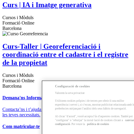
Curs | IA i Imatge generativa
Cursos i Mòduls
Formació Online
Barcelona
Curs-Taller | Georeferenciació i
coordinació entre el cadastre i el registre
de la propietat
Cursos i Mòduls
Formació Online
Barcelona
Configuració de cookies
Valorem la seva privacitat
Demana'ns Informació
Utilitzem cookies pròpies i de tercers per oferir-li una millor
experiència i servei i, si s’escau, mostrar publicitat relacionada amb l
Contacta’ns i t’ajudarem a trobar la formació que millor s’adapti a
preferències mitjançant l'anàlisi dels seus hàbits de navegació.
les teves necessitats.
Al clicar "d'acord", vostè accepta l'ús d'aquestes cookies. També pot
"configurar" o "rebutjar" la instal·lació de cookies clicant a
canvia
configuració
. Pot veure la
política de cookies
Com matricular-te