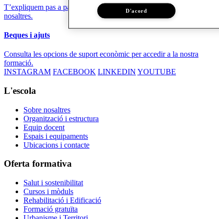
T’expliquem pas a pas el procés i els requisits per formar-te amb
D'acord
nosaltres.
Beques i ajuts
Consulta les opcions de suport econòmic per accedir a la nostra
formació.
INSTAGRAM
FACEBOOK
LINKEDIN
YOUTUBE
L'escola
Sobre nosaltres
Organització i estructura
Equip docent
Espais i equipaments
Ubicacions i contacte
Oferta formativa
Salut i sostenibilitat
Cursos i mòduls
Rehabilitació i Edificació
Formació gratuïta
Urbanisme i Territori