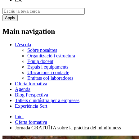
CA
Main navigation
L'escola
Sobre nosaltres
Organització i estructura
Equip docent
Espais i equipaments
Ubicacions i contacte
Entitats col·laboradores
Oferta formativa
Agenda
Blog Perspectiva
Tallers d'indústria per a empreses
Experiència Sert
Inici
Oferta formativa
Jornada GRATUÏTA sobre la pràctica del mindfulness