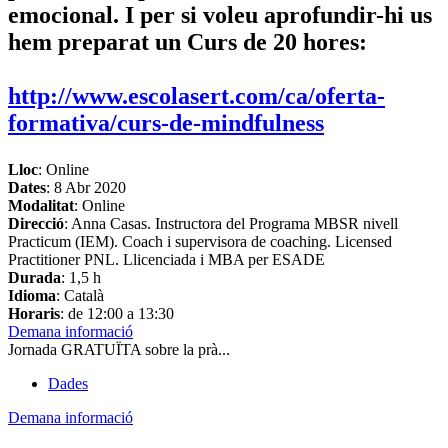
emocional. I per si voleu aprofundir-hi us
hem preparat un Curs de 20 hores:
http://www.escolasert.com/ca/oferta-
formativa/curs-de-mindfulness
Lloc
: Online
Dates
:
8 Abr 2020
Modalitat
: Online
Direcció
: Anna Casas. Instructora del Programa MBSR nivell
Practicum (IEM). Coach i supervisora de coaching. Licensed
Practitioner PNL. Llicenciada i MBA per ESADE
Durada
: 1,5 h
Idioma
: Català
Horaris
: de 12:00 a 13:30
Demana informació
Jornada GRATUÏTA sobre la prà...
Dades
Demana informació