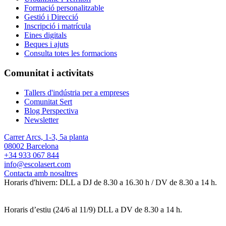
Formació personalitzable
Gestió i Direcció
Inscripció i matrícula
Eines digitals
Beques i ajuts
Consulta totes les formacions
Comunitat i activitats
Tallers d'indústria per a empreses
Comunitat Sert
Blog Perspectiva
Newsletter
Carrer Arcs, 1-3, 5a planta
08002 Barcelona
+34 933 067 844
info@escolasert.com
Contacta amb nosaltres
Horaris d'hivern: DLL a DJ de 8.30 a 16.30 h / DV de 8.30 a 14 h.
Horaris d’estiu (24/6 al 11/9) DLL a DV de 8.30 a 14 h.