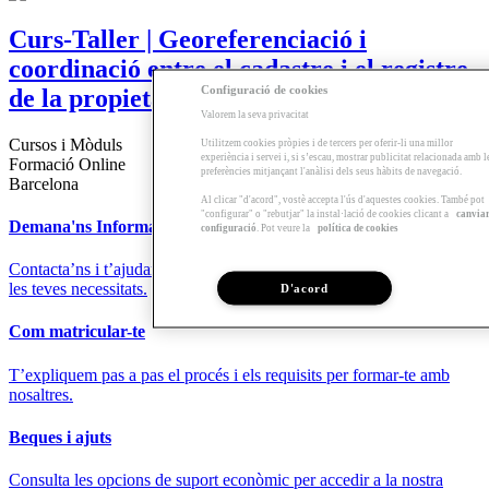
Curs-Taller | Georeferenciació i
coordinació entre el cadastre i el registre
Configuració de cookies
de la propietat
Valorem la seva privacitat
Cursos i Mòduls
Utilitzem cookies pròpies i de tercers per oferir-li una millor
experiència i servei i, si s’escau, mostrar publicitat relacionada amb l
Formació Online
preferències mitjançant l'anàlisi dels seus hàbits de navegació.
Barcelona
Al clicar "d'acord", vostè accepta l'ús d'aquestes cookies. També pot
"configurar" o "rebutjar" la instal·lació de cookies clicant a
canvia
Demana'ns Informació
configuració
. Pot veure la
política de cookies
Contacta’ns i t’ajudarem a trobar la formació que millor s’adapti a
les teves necessitats.
D'acord
Com matricular-te
T’expliquem pas a pas el procés i els requisits per formar-te amb
nosaltres.
Beques i ajuts
Consulta les opcions de suport econòmic per accedir a la nostra