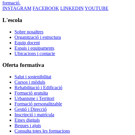
formació.
INSTAGRAM
FACEBOOK
LINKEDIN
YOUTUBE
L'escola
Sobre nosaltres
Organització i estructura
Equip docent
Espais i equipaments
Ubicacions i contacte
Oferta formativa
Salut i sostenibilitat
Cursos i mòduls
Rehabilitació i Edificació
Formació gratuïta
Urbanisme i Territori
Formació personalitzable
Gestió i Direcció
Inscripció i matrícula
Eines digitals
Beques i ajuts
Consulta totes les formacions