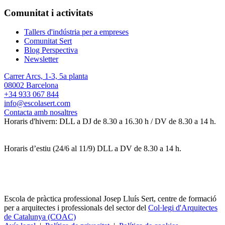
Comunitat i activitats
Tallers d'indústria per a empreses
Comunitat Sert
Blog Perspectiva
Newsletter
Carrer Arcs, 1-3, 5a planta
08002 Barcelona
+34 933 067 844
info@escolasert.com
Contacta amb nosaltres
Horaris d'hivern: DLL a DJ de 8.30 a 16.30 h / DV de 8.30 a 14 h.
Horaris d’estiu (24/6 al 11/9) DLL a DV de 8.30 a 14 h.
Escola de pràctica professional Josep Lluís Sert, centre de formació
per a arquitectes i professionals del sector del
Col·legi d'Arquitectes
de Catalunya (COAC)