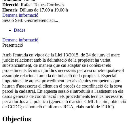
Direcció
: Rafael Temes Cordovez
Horaris
: Dilluns de 17.00 a 19.00 h
Demana informació
Sessió Sert: Georreferenciaci...
Dades
Demana informació
Presentació
Amb l'entrada en vigor de la Llei 13/2015, de 24 de juny el marc
jurídic relacionat amb la delimitació de la propietat ha variat
substancialment, de manera que cal adaptar-se i conèixer els
procediments tècnics i jurídics necessaris per a escometre qualsevol
assumpte relacionat amb la delimitació de la propietat. Especial
importància té aquest procediment per als tècnics competents que
hauran d'assessorar el client en el procés de coordinació de la seva
parcel·la cadastral. En aquesta sessió s'introduirà a l'assistent en els
casos generals de coordinació i els procediments tècnics necessaris
per a dur-los a la pràctica (generació d'arxius GML Inspire; obtenció
de CCDG; elaboració d'informes RGA, elaboració de ICUC).
Objectius