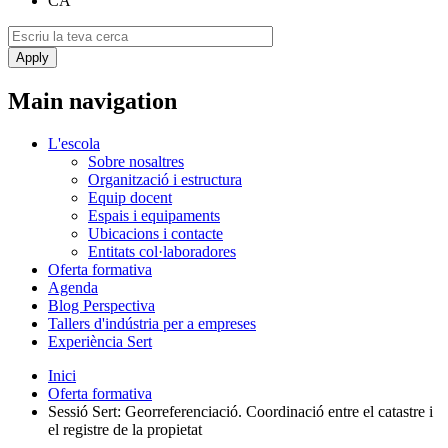
CA
Main navigation
L'escola
Sobre nosaltres
Organització i estructura
Equip docent
Espais i equipaments
Ubicacions i contacte
Entitats col·laboradores
Oferta formativa
Agenda
Blog Perspectiva
Tallers d'indústria per a empreses
Experiència Sert
Inici
Oferta formativa
Sessió Sert: Georreferenciació. Coordinació entre el catastre i
el registre de la propietat