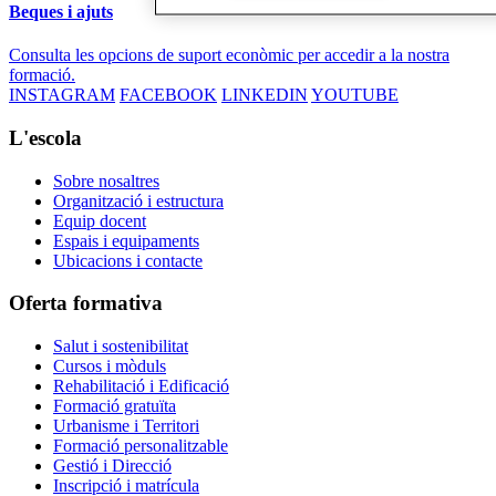
Beques i ajuts
Consulta les opcions de suport econòmic per accedir a la nostra
formació.
INSTAGRAM
FACEBOOK
LINKEDIN
YOUTUBE
L'escola
Sobre nosaltres
Organització i estructura
Equip docent
Espais i equipaments
Ubicacions i contacte
Oferta formativa
Salut i sostenibilitat
Cursos i mòduls
Rehabilitació i Edificació
Formació gratuïta
Urbanisme i Territori
Formació personalitzable
Gestió i Direcció
Inscripció i matrícula