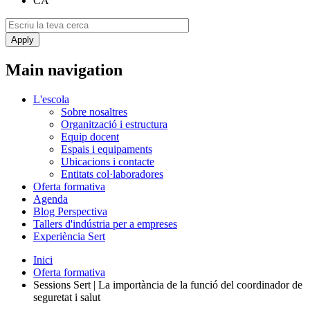
CA
Main navigation
L'escola
Sobre nosaltres
Organització i estructura
Equip docent
Espais i equipaments
Ubicacions i contacte
Entitats col·laboradores
Oferta formativa
Agenda
Blog Perspectiva
Tallers d'indústria per a empreses
Experiència Sert
Inici
Oferta formativa
Sessions Sert | La importància de la funció del coordinador de
seguretat i salut