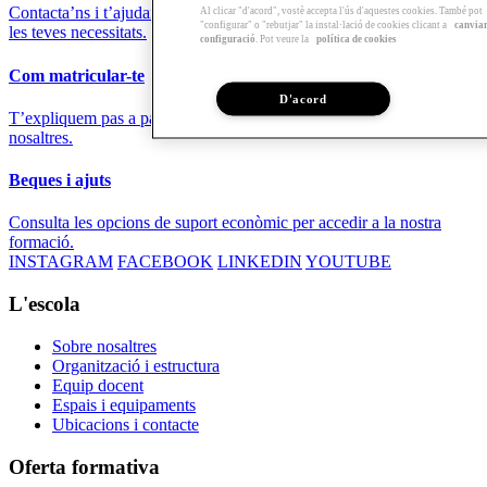
Contacta’ns i t’ajudarem a trobar la formació que millor s’adapti a
Al clicar "d'acord", vostè accepta l'ús d'aquestes cookies. També pot
"configurar" o "rebutjar" la instal·lació de cookies clicant a
canvia
les teves necessitats.
configuració
. Pot veure la
política de cookies
Com matricular-te
D'acord
T’expliquem pas a pas el procés i els requisits per formar-te amb
nosaltres.
Beques i ajuts
Consulta les opcions de suport econòmic per accedir a la nostra
formació.
INSTAGRAM
FACEBOOK
LINKEDIN
YOUTUBE
L'escola
Sobre nosaltres
Organització i estructura
Equip docent
Espais i equipaments
Ubicacions i contacte
Oferta formativa