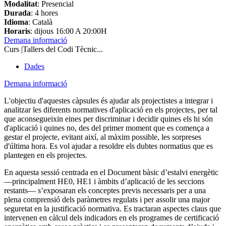
Modalitat
: Presencial
Durada
: 4 hores
Idioma
: Català
Horaris
: dijous 16:00 A 20:00H
Demana informació
Curs |Tallers del Codi Tècnic...
Dades
Demana informació
L'objectiu d'aquestes càpsules és ajudar als projectistes a integrar i
analitzar les diferents normatives d'aplicació en els projectes, per tal
que aconsegueixin eines per discriminar i decidir quines els hi són
d'aplicació i quines no, des del primer moment que es comença a
gestar el projecte, evitant així, al màxim possible, les sorpreses
d'última hora. Es vol ajudar a resoldre els dubtes normatius que es
plantegen en els projectes.
En aquesta sessió centrada en el Document bàsic d’estalvi energètic
—principalment HE0, HE1 i àmbits d’aplicació de les seccions
restants— s’exposaran els conceptes previs necessaris per a una
plena comprensió dels paràmetres regulats i per assolir una major
seguretat en la justificació normativa. Es tractaran aspectes claus que
intervenen en càlcul dels indicadors en els programes de certificació