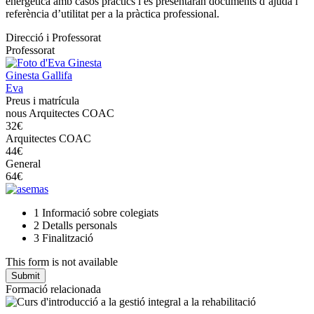
energètica amb casos pràctics i es presentaran documents d’ajuda i
referència d’utilitat per a la pràctica professional.
Direcció i Professorat
Professorat
Ginesta Gallifa
Eva
Preus i matrícula
nous Arquitectes COAC
32€
Arquitectes COAC
44€
General
64€
1
Informació sobre colegiats
2
Detalls personals
3
Finalització
This form is not available
Formació relacionada