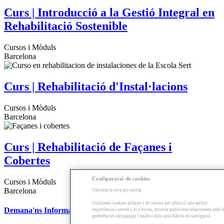
Curs | Introducció a la Gestió Integral en
Rehabilitació Sostenible
Cursos i Mòduls
Barcelona
Curs | Rehabilitació d'Instal·lacions
Cursos i Mòduls
Barcelona
Curs | Rehabilitació de Façanes i
Cobertes
Configuració de cookies
Cursos i Mòduls
Barcelona
Valorem la seva privacitat
Utilitzem cookies pròpies i de tercers per oferir-li una millor
Demana'ns Informació
experiència i servei i, si s’escau, mostrar publicitat relacionada amb l
preferències mitjançant l'anàlisi dels seus hàbits de navegació.