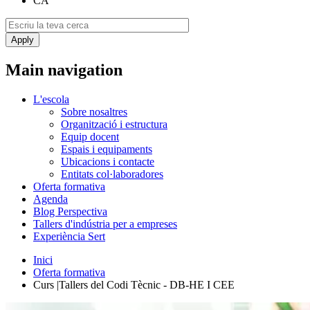
CA
Main navigation
L'escola
Sobre nosaltres
Organització i estructura
Equip docent
Espais i equipaments
Ubicacions i contacte
Entitats col·laboradores
Oferta formativa
Agenda
Blog Perspectiva
Tallers d'indústria per a empreses
Experiència Sert
Inici
Oferta formativa
Curs |Tallers del Codi Tècnic - DB-HE I CEE