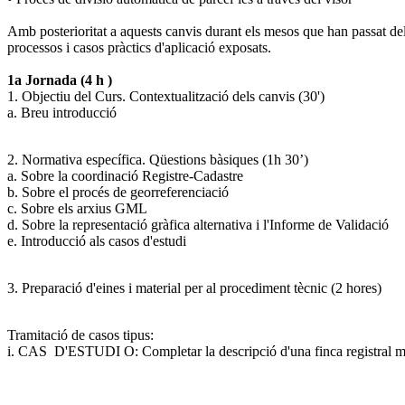
Amb posterioritat a aquests canvis durant els mesos que han passat del 
processos i casos pràctics d'aplicació exposats.
1a Jornada (4 h )
1. Objectiu del Curs. Contextualització dels canvis (30')
a. Breu introducció
2. Normativa específica. Qüestions bàsiques (
1h
30’)
a. Sobre la coordinació Registre-Cadastre
b. Sobre el procés de
georreferenciació
c. Sobre els arxius
GML
d. Sobre la representació gràfica alternativa i l'Informe de Validació
e. Introducció als casos d'estudi
3. Preparació d'eines i material per al procediment tècnic (2 hores)
Tramitació de casos tipus:
i. CAS D'ESTUDI O: Completar la descripció d'una finca registral mitja