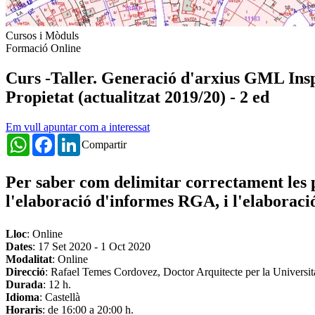
Cursos i Mòduls
Formació Online
Curs -Taller. Generació d'arxius GML Inspir
Propietat (actualitzat 2019/20) - 2 ed
Em vull apuntar com a interessat
WhatsApp
Facebook
LinkedIn
Compartir
Per saber com delimitar correctament les 
l'elaboració d'informes
RGA
, i l'elaborac
Lloc
: Online
Dates
:
17 Set 2020
-
1 Oct 2020
Modalitat
: Online
Direcció
: Rafael Temes Cordovez, Doctor Arquitecte per la Universita
Durada
: 12 h.
Idioma
: Castellà
Horaris
: de 16:00 a 20:00 h.