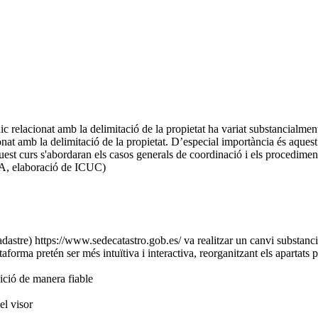
c relacionat amb la delimitació de la propietat ha variat substancialment
ionat amb la delimitació de la propietat. D’especial importància és aques
uest curs s'abordaran els casos generals de coordinació i els procediment
A
, elaboració de
ICUC)
astre) https://www.sedecatastro.gob.es/ va realitzar un canvi substancia
orma pretén ser més intuïtiva i interactiva, reorganitzant els apartats pe
dició de manera fiable
el visor