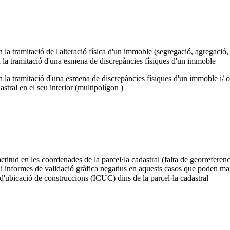
a tramitació de l'alteració física d'un immoble (segregació, agregació, 
 la tramitació d'una esmena de discrepàncies físiques d'un immoble
a tramitació d'una esmena de discrepàncies físiques d'un immoble i/ o l
stral en el seu interior (
multipolígon )
itud en les coordenades de la parcel·la cadastral (falta de
georreferenc
informes de validació gràfica negatius en aquests casos que poden ma
'ubicació de construccions (
ICUC)
dins de la parcel·la cadastral