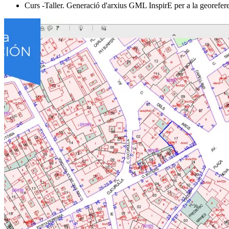
Curs -Taller. Generació d'arxius GML InspirE per a la georeferenc