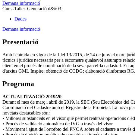
Demana informació
Curs -Taller. Generació d&#03...
Dades
Demana informació
Presentació
Amb l'entrada en vigor de la Llei 13/2015, de 24 de juny el marc jurídi
tècnics i jurídics necessaris per a escometre qualsevol assumpte relac
client en el procés de coordinació de la seva parcel·la cadastral. En aq
d'arxius
GML
Inspire; obtenció de
CCDG
; elaboració d'informes
RG
Programa
ACTUALITZACIÓ 2019/20
Durant el mes de març i abril de 2019, la SEC (Seu Electrònica del Cad
Coordinació del Cadastre amb el Registre de la Propietat. La nova plataf
novetats destacables són:
• Millores substancials en el visor que permet realitzar operacions d'e
• Procés de validació automàtica de
IVG
a través del visor
• Moviment i ajust de l'ortofoto del
PNOA
sobre el cadastre a través d
• Procés de divisió automàtica de parcel·les a través del visor