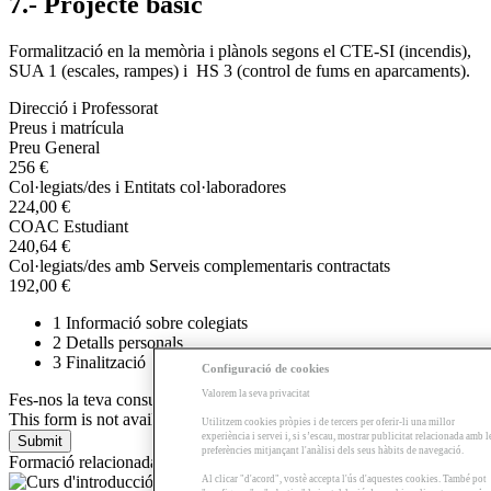
7.- Projecte bàsic
Formalització en la memòria i plànols segons el CTE-SI (incendis),
SUA 1 (escales, rampes) i HS 3 (control de fums en aparcaments).
Direcció i Professorat
Preus i matrícula
Preu General
256 €
Col·legiats/des i Entitats col·laboradores
224,00 €
COAC Estudiant
240,64 €
Col·legiats/des amb Serveis complementaris contractats
192,00 €
1
Informació sobre colegiats
2
Detalls personals
3
Finalització
Configuració de cookies
Valorem la seva privacitat
Fes-nos la teva consulta
This form is not available
Utilitzem cookies pròpies i de tercers per oferir-li una millor
experiència i servei i, si s’escau, mostrar publicitat relacionada amb l
preferències mitjançant l'anàlisi dels seus hàbits de navegació.
Formació relacionada
Al clicar "d'acord", vostè accepta l'ús d'aquestes cookies. També pot