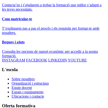
Contacta’ns i t’ajudarem a trobar la formació que millor s’adapti a
les teves necessitats.
Com matricular-te
T’expliquem pas a pas el procés i els requisits per formar-te amb
nosaltres.
Beques i ajuts
Consulta les opcions de suport econòmic per accedir a la nostra
formació.
INSTAGRAM
FACEBOOK
LINKEDIN
YOUTUBE
L'escola
Sobre nosaltres
Organització i estructura
Equip docent
Espais i equipaments
Ubicacions i contacte
Oferta formativa