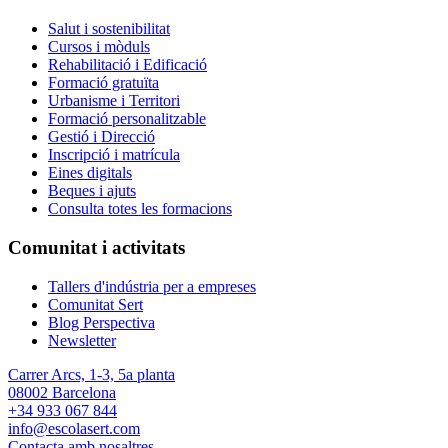
Salut i sostenibilitat
Cursos i mòduls
Rehabilitació i Edificació
Formació gratuïta
Urbanisme i Territori
Formació personalitzable
Gestió i Direcció
Inscripció i matrícula
Eines digitals
Beques i ajuts
Consulta totes les formacions
Comunitat i activitats
Tallers d'indústria per a empreses
Comunitat Sert
Blog Perspectiva
Newsletter
Carrer Arcs, 1-3, 5a planta
08002 Barcelona
+34 933 067 844
info@escolasert.com
Contacta amb nosaltres