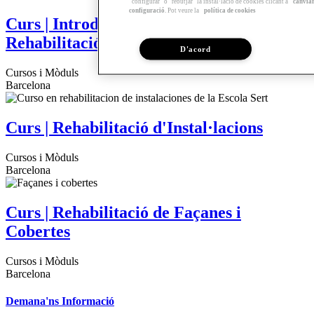
"configurar" o "rebutjar" la instal·lació de cookies clicant a
canvia
configuració
. Pot veure la
política de cookies
Curs | Introducció a la Gestió Integral en
Rehabilitació Sostenible
D'acord
Cursos i Mòduls
Barcelona
Curs | Rehabilitació d'Instal·lacions
Cursos i Mòduls
Barcelona
Curs | Rehabilitació de Façanes i
Cobertes
Cursos i Mòduls
Barcelona
Demana'ns Informació