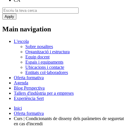
CA
Main navigation
L'escola
Sobre nosaltres
Organització i estructura
Equip docent
Espais i equipaments
Ubicacions i contacte
Entitats col·laboradores
Oferta formativa
Agenda
Blog Perspectiva
Tallers d'indústria per a empreses
Experiència Sert
Inici
Oferta formativa
Curs | Condicionants de disseny dels paràmetres de seguretat
en cas d'incendi