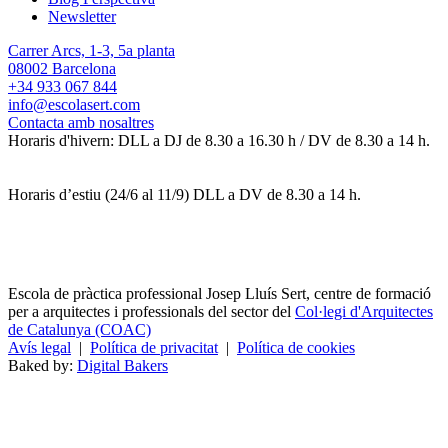
Newsletter
Carrer Arcs, 1-3, 5a planta
08002 Barcelona
+34 933 067 844
info@escolasert.com
Contacta amb nosaltres
Horaris d'hivern: DLL a DJ de 8.30 a 16.30 h / DV de 8.30 a 14 h.
Horaris d’estiu (24/6 al 11/9) DLL a DV de 8.30 a 14 h.
Escola de pràctica professional Josep Lluís Sert, centre de formació
per a arquitectes i professionals del sector del
Col·legi d'Arquitectes
de Catalunya (COAC)
Avís legal
|
Política de privacitat
|
Política de cookies
Baked by:
Digital Bakers