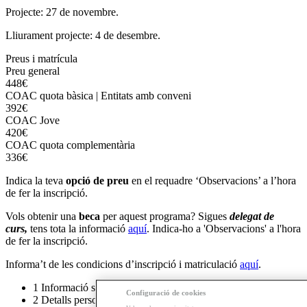
Projecte: 27 de novembre.
Lliurament projecte: 4 de desembre.
Preus i matrícula
Preu general
448€
COAC quota bàsica | Entitats amb conveni
392€
COAC Jove
420€
COAC quota complementària
336€
Indica la teva
opció de preu
en el requadre ‘Observacions’ a l’hora
de fer la inscripció.
Vols obtenir una
beca
per aquest programa? Sigues
delegat de
curs,
tens tota la informació
aquí
. Indica-ho a 'Observacions' a l'hora
de fer la inscripció.
Informa’t de les condicions d’inscripció i matriculació
aquí
.
1
Informació sobre colegiats
Configuració de cookies
2
Detalls personals