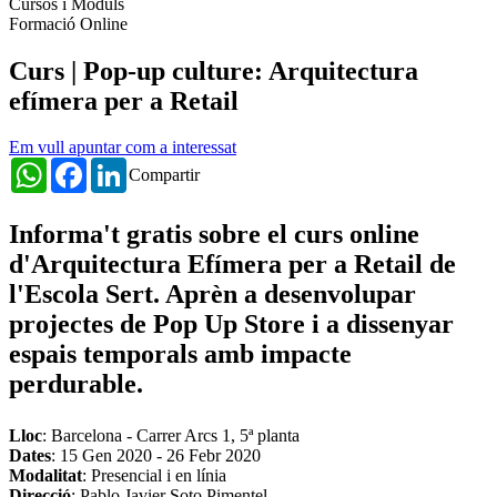
Cursos i Mòduls
Formació Online
Curs | Pop-up culture: Arquitectura
efímera per a Retail
Em vull apuntar com a interessat
WhatsApp
Facebook
LinkedIn
Compartir
Informa't gratis sobre el curs online
d'Arquitectura Efímera per a Retail de
l'Escola Sert. Aprèn a desenvolupar
projectes de Pop Up Store i a dissenyar
espais temporals amb impacte
perdurable.
Lloc
: Barcelona - Carrer Arcs 1, 5ª planta
Dates
:
15 Gen 2020
-
26 Febr 2020
Modalitat
: Presencial i en línia
Direcció
: Pablo Javier Soto Pimentel