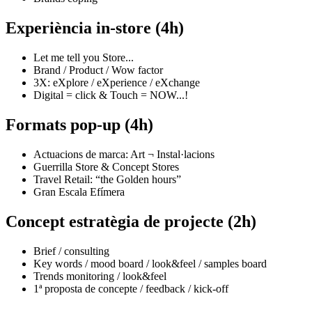
Experiència in-store (4h)
Let me tell you Store...
Brand / Product / Wow factor
3X: eXplore / eXperience / eXchange
Digital = click & Touch = NOW...!
Formats pop-up (4h)
Actuacions de marca: Art ¬ Instal·lacions
Guerrilla Store & Concept Stores
Travel Retail: “the Golden hours”
Gran Escala Efímera
Concept estratègia de projecte (2h)
Brief / consulting
Key words / mood board / look&feel / samples board
Trends monitoring / look&feel
1ª proposta de concepte / feedback / kick-off