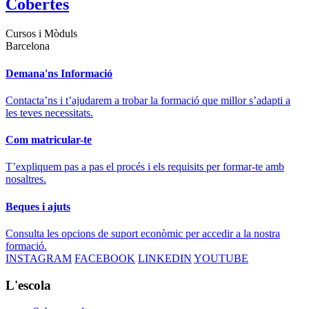
Cobertes
Cursos i Mòduls
Barcelona
Demana'ns Informació
Contacta’ns i t’ajudarem a trobar la formació que millor s’adapti a
les teves necessitats.
Com matricular-te
T’expliquem pas a pas el procés i els requisits per formar-te amb
nosaltres.
Beques i ajuts
Consulta les opcions de suport econòmic per accedir a la nostra
formació.
INSTAGRAM
FACEBOOK
LINKEDIN
YOUTUBE
L'escola