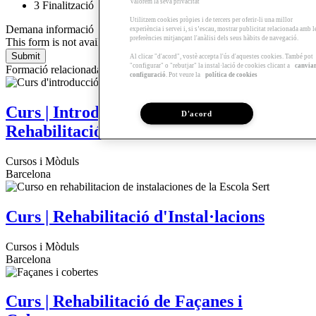
Valorem la seva privacitat
3
Finalització
Utilitzem cookies pròpies i de tercers per oferir-li una millor
Demana informació
experiència i servei i, si s’escau, mostrar publicitat relacionada amb l
preferències mitjançant l'anàlisi dels seus hàbits de navegació.
This form is not available
Al clicar "d'acord", vostè accepta l'ús d'aquestes cookies. També pot
"configurar" o "rebutjar" la instal·lació de cookies clicant a
canvia
Formació relacionada
configuració
. Pot veure la
política de cookies
Curs | Introducció a la Gestió Integral en
D'acord
Rehabilitació Sostenible
Cursos i Mòduls
Barcelona
Curs | Rehabilitació d'Instal·lacions
Cursos i Mòduls
Barcelona
Curs | Rehabilitació de Façanes i