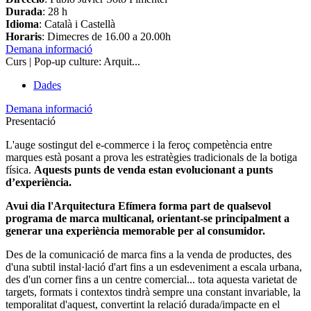
Durada
: 28 h
Idioma
: Català i Castellà
Horaris
: Dimecres de 16.00 a 20.00h
Demana informació
Curs | Pop-up culture: Arquit...
Dades
Demana informació
Presentació
L'auge sostingut del e-commerce i la feroç competència entre
marques està posant a prova les estratègies tradicionals de la botiga
física.
Aquests punts de venda estan evolucionant a punts
d’experiència.
Avui dia l'Arquitectura Efímera forma part de qualsevol
programa de marca multicanal, orientant-se principalment a
generar una experiència memorable per al consumidor.
Des de la comunicació de marca fins a la venda de productes, des
d'una subtil instal·lació d'art fins a un esdeveniment a escala urbana,
des d'un corner fins a un centre comercial... tota aquesta varietat de
targets, formats i contextos tindrà sempre una constant invariable, la
temporalitat d'aquest, convertint la relació durada/impacte en el