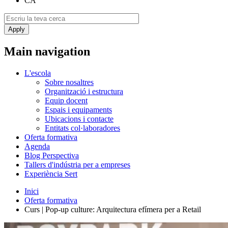
CA
Main navigation
L'escola
Sobre nosaltres
Organització i estructura
Equip docent
Espais i equipaments
Ubicacions i contacte
Entitats col·laboradores
Oferta formativa
Agenda
Blog Perspectiva
Tallers d'indústria per a empreses
Experiència Sert
Inici
Oferta formativa
Curs | Pop-up culture: Arquitectura efímera per a Retail