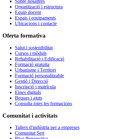
Sobre nosaltres
Organització i estructura
Equip docent
Espais i equipaments
Ubicacions i contacte
Oferta formativa
Salut i sostenibilitat
Cursos i mòduls
Rehabilitació i Edificació
Formació gratuïta
Urbanisme i Territori
Formació personalitzable
Gestió i Direcció
Inscripció i matrícula
Eines digitals
Beques i ajuts
Consulta totes les formacions
Comunitat i activitats
Tallers d'indústria per a empreses
Comunitat Sert
Blog Perspectiva