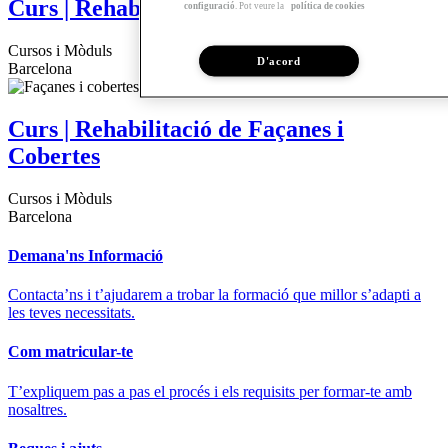
Curs | Rehabilitació d'Instal·lacions
configuració
. Pot veure la
política de cookies
Cursos i Mòduls
D'acord
Barcelona
Curs | Rehabilitació de Façanes i
Cobertes
Cursos i Mòduls
Barcelona
Demana'ns Informació
Contacta’ns i t’ajudarem a trobar la formació que millor s’adapti a
les teves necessitats.
Com matricular-te
T’expliquem pas a pas el procés i els requisits per formar-te amb
nosaltres.