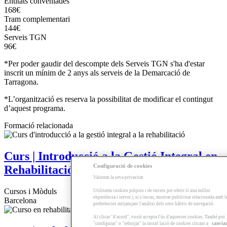
Entitats conveniades
168€
Tram complementari
144€
Serveis TGN
96€
*Per poder gaudir del descompte dels Serveis TGN s'ha d'estar
inscrit un mínim de 2 anys als serveis de la Demarcació de
Tarragona.
*L’organització es reserva la possibilitat de modificar el contingut
d’aquest programa.
Formació relacionada
Curs | Introducció a la Gestió Integral en
Configuració de cookies
Rehabilitació Sostenible
Valorem la seva privacitat
Cursos i Mòduls
Utilitzem cookies pròpies i de tercers per oferir-li una millor
experiència i servei i, si s’escau, mostrar publicitat relacionada amb l
Barcelona
preferències mitjançant l'anàlisi dels seus hàbits de navegació.
Al clicar "d'acord", vostè accepta l'ús d'aquestes cookies. També pot
"configurar" o "rebutjar" la instal·lació de cookies clicant a
canvia