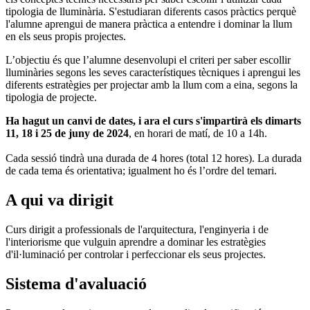
tipologia de lluminària. S'estudiaran diferents casos pràctics perquè
l'alumne aprengui de manera pràctica a entendre i dominar la llum
en els seus propis projectes.
L’objectiu és que l’alumne desenvolupi el criteri per saber escollir
lluminàries segons les seves característiques tècniques i aprengui les
diferents estratègies per projectar amb la llum com a eina, segons la
tipologia de projecte.
Ha hagut un canvi de dates, i ara el curs s'impartirà els dimarts
11, 18 i 25 de juny de 2024
, en horari de matí, de 10 a 14h.
Cada sessió tindrà una durada de 4 hores (total 12 hores). La durada
de cada tema és orientativa; igualment ho és l’ordre del temari.
A qui va dirigit
Curs dirigit a professionals de l'arquitectura, l'enginyeria i de
l'interiorisme que vulguin aprendre a dominar les estratègies
d'il·luminació per controlar i perfeccionar els seus projectes.
Sistema d'avaluació