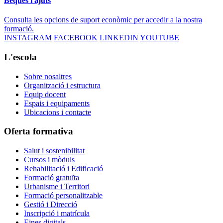
Beques i ajuts
Consulta les opcions de suport econòmic per accedir a la nostra
formació.
INSTAGRAM
FACEBOOK
LINKEDIN
YOUTUBE
L'escola
Sobre nosaltres
Organització i estructura
Equip docent
Espais i equipaments
Ubicacions i contacte
Oferta formativa
Salut i sostenibilitat
Cursos i mòduls
Rehabilitació i Edificació
Formació gratuïta
Urbanisme i Territori
Formació personalitzable
Gestió i Direcció
Inscripció i matrícula
Eines digitals