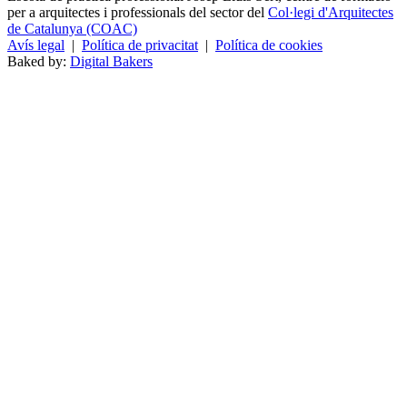
per a arquitectes i professionals del sector del
Col·legi d'Arquitectes
de Catalunya (COAC)
Avís legal
|
Política de privacitat
|
Política de cookies
Baked by:
Digital Bakers