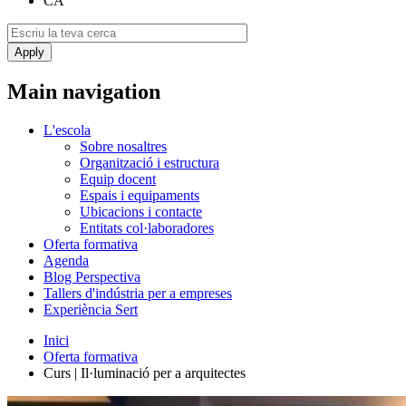
CA
Main navigation
L'escola
Sobre nosaltres
Organització i estructura
Equip docent
Espais i equipaments
Ubicacions i contacte
Entitats col·laboradores
Oferta formativa
Agenda
Blog Perspectiva
Tallers d'indústria per a empreses
Experiència Sert
Inici
Oferta formativa
Curs | Il·luminació per a arquitectes