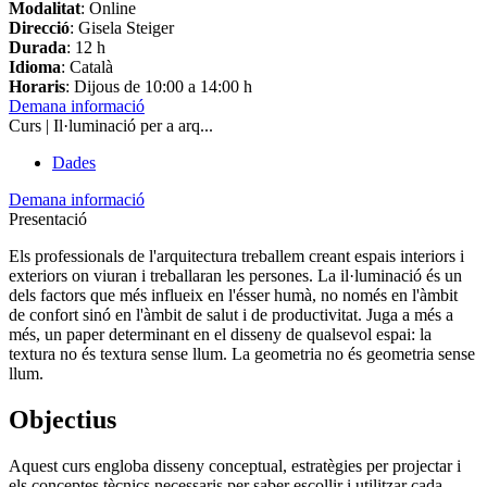
Modalitat
: Online
Direcció
: Gisela Steiger
Durada
: 12 h
Idioma
: Català
Horaris
: Dijous de 10:00 a 14:00 h
Demana informació
Curs | Il·luminació per a arq...
Dades
Demana informació
Presentació
Els professionals de l'arquitectura treballem creant espais interiors i
exteriors on viuran i treballaran les persones. La il·luminació és un
dels factors que més influeix en l'ésser humà, no només en l'àmbit
de confort sinó en l'àmbit de salut i de productivitat. Juga a més a
més, un paper determinant en el disseny de qualsevol espai: la
textura no és textura sense llum. La geometria no és geometria sense
llum.
Objectius
Aquest curs engloba disseny conceptual, estratègies per projectar i
els conceptes tècnics necessaris per saber escollir i utilitzar cada