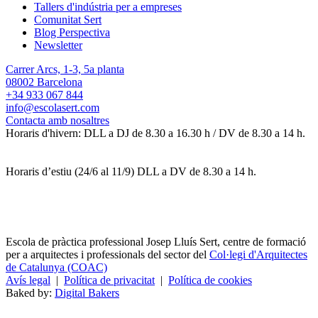
Tallers d'indústria per a empreses
Comunitat Sert
Blog Perspectiva
Newsletter
Carrer Arcs, 1-3, 5a planta
08002 Barcelona
+34 933 067 844
info@escolasert.com
Contacta amb nosaltres
Horaris d'hivern: DLL a DJ de 8.30 a 16.30 h / DV de 8.30 a 14 h.
Horaris d’estiu (24/6 al 11/9) DLL a DV de 8.30 a 14 h.
Escola de pràctica professional Josep Lluís Sert, centre de formació
per a arquitectes i professionals del sector del
Col·legi d'Arquitectes
de Catalunya (COAC)
Avís legal
|
Política de privacitat
|
Política de cookies
Baked by:
Digital Bakers