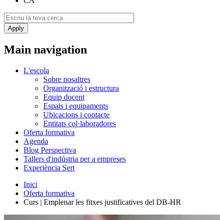
CA
Main navigation
L'escola
Sobre nosaltres
Organització i estructura
Equip docent
Espais i equipaments
Ubicacions i contacte
Entitats col·laboradores
Oferta formativa
Agenda
Blog Perspectiva
Tallers d'indústria per a empreses
Experiència Sert
Inici
Oferta formativa
Curs | Emplenar les fitxes justificatives del DB-HR