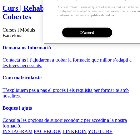
Curs | Rehabilitació de Façanes i
Al clicar "d'acord", vostè accepta l'ús d'aquestes cookies. També pot
"configurar" o "rebutjar" la instal·lació de cookies clicant a
canvia
Cobertes
configuració
. Pot veure la
política de cookies
Cursos i Mòduls
D'acord
Barcelona
Demana'ns Informació
Contacta’ns i t’ajudarem a trobar la formació que millor s’adapti a
les teves necessitats.
Com matricular-te
T’expliquem pas a pas el procés i els requisits per formar-te amb
nosaltres.
Beques i ajuts
Consulta les opcions de suport econòmic per accedir a la nostra
formació.
INSTAGRAM
FACEBOOK
LINKEDIN
YOUTUBE