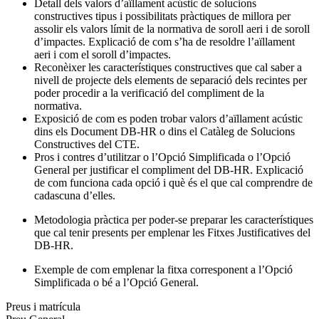
Detall dels valors d’aïllament acústic de solucions
constructives tipus i possibilitats pràctiques de millora per
assolir els valors límit de la normativa de soroll aeri i de soroll
d’impactes. Explicació de com s’ha de resoldre l’aïllament
aeri i com el soroll d’impactes.
Reconèixer les característiques constructives que cal saber a
nivell de projecte dels elements de separació dels recintes per
poder procedir a la verificació del compliment de la
normativa.
Exposició de com es poden trobar valors d’aïllament acústic
dins els Document DB-HR o dins el Catàleg de Solucions
Constructives del CTE.
Pros i contres d’utilitzar o l’Opció Simplificada o l’Opció
General per justificar el compliment del DB-HR. Explicació
de com funciona cada opció i què és el que cal comprendre de
cadascuna d’elles.
Metodologia pràctica per poder-se preparar les característiques
que cal tenir presents per emplenar les Fitxes Justificatives del
DB-HR.
Exemple de com emplenar la fitxa corresponent a l’Opció
Simplificada o bé a l’Opció General.
Preus i matrícula