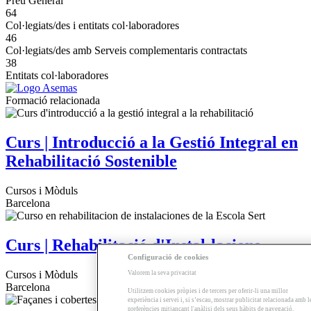
Preu General
64
Col·legiats/des i entitats col·laboradores
46
Col·legiats/des amb Serveis complementaris contractats
38
Entitats col·laboradores
Formació relacionada
Curs | Introducció a la Gestió Integral en
Rehabilitació Sostenible
Cursos i Mòduls
Barcelona
Curs | Rehabilitació d'Instal·lacions
Configuració de cookies
Cursos i Mòduls
Valorem la seva privacitat
Barcelona
Utilitzem cookies pròpies i de tercers per oferir-li una millor
experiència i servei i, si s’escau, mostrar publicitat relacionada amb l
preferències mitjançant l'anàlisi dels seus hàbits de navegació.