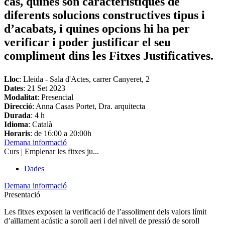
cas, quines són característiques de
diferents solucions constructives tipus i
d’acabats, i quines opcions hi ha per
verificar i poder justificar el seu
compliment dins les Fitxes Justificatives.
Lloc
: Lleida - Sala d'Actes, carrer Canyeret, 2
Dates
:
21 Set 2023
Modalitat
: Presencial
Direcció
: Anna Casas Portet, Dra. arquitecta
Durada
: 4 h
Idioma
: Català
Horaris
: de 16:00 a 20:00h
Demana informació
Curs | Emplenar les fitxes ju...
Dades
Demana informació
Presentació
Les fitxes exposen la verificació de l’assoliment dels valors límit
d’aïllament acústic a soroll aeri i del nivell de pressió de soroll