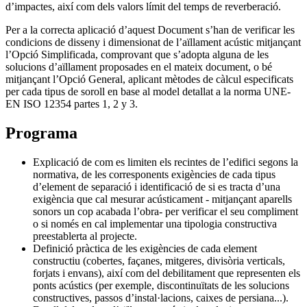
d’impactes, així com dels valors límit del temps de reverberació.
Per a la correcta aplicació d’aquest Document s’han de verificar les
condicions de disseny i dimensionat de l’aïllament acústic mitjançant
l’Opció Simplificada, comprovant que s’adopta alguna de les
solucions d’aïllament proposades en el mateix document, o bé
mitjançant l’Opció General, aplicant mètodes de càlcul especificats
per cada tipus de soroll en base al model detallat a la norma UNE-
EN ISO 12354 partes 1, 2 y 3.
Programa
Explicació de com es limiten els recintes de l’edifici segons la
normativa, de les corresponents exigències de cada tipus
d’element de separació i identificació de si es tracta d’una
exigència que cal mesurar acústicament - mitjançant aparells
sonors un cop acabada l’obra- per verificar el seu compliment
o si només en cal implementar una tipologia constructiva
preestablerta al projecte.
Definició pràctica de les exigències de cada element
constructiu (cobertes, façanes, mitgeres, divisòria verticals,
forjats i envans), així com del debilitament que representen els
ponts acústics (per exemple, discontinuïtats de les solucions
constructives, passos d’instal·lacions, caixes de persiana...).