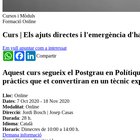
Cursos i Mòduls
Formació Online
Curs | Els ajuts directes i l'emergència d'
Em vull apuntar com a interessat
WhatsApp
Facebook
LinkedIn
Compartir
Aquest curs segueix el Postgrau en Polítiqu
pràctics que et convertiran en un tècnic ex
Lloc
: Online
Dates
:
7 Oct 2020
-
18 Nov 2020
Modalitat
: Online
Direcció
: Jordi Bosch | Josep Casas
Durada
: 28 h.
Idioma
: Català
Horaris
: Dimecres de 10:00 a 14:00 h.
Demana informació