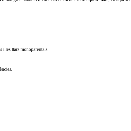
s i les llars monoparentals.
ències.