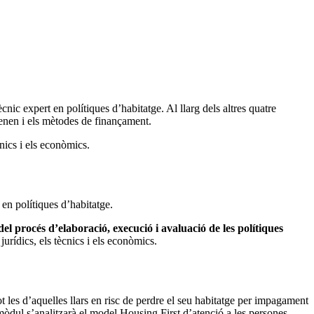
cnic expert en polítiques d’habitatge. Al llarg dels altres quatre
rvenen i els mètodes de finançament.
ècnics i els econòmics.
 en polítiques d’habitatge.
 del procés d’elaboració, execució i avaluació de les polítiques
jurídics, els tècnics i els econòmics.
t les d’aquelles llars en risc de perdre el seu habitatge per impagament
 mòdul s’analitzarà el model Housing First d’atenció a les persones