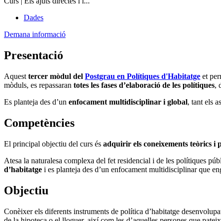
Curs | Els ajuts directes i l...
Dades
Demana informació
Presentació
Aquest
tercer
mòdul del
Postgrau en Polítiques d'Habitatge
et per
mòduls, es repassaran
totes les fases d’elaboració de les polítiques
, 
Es planteja des d’un
enfocament multidisciplinar i global
, tant els 
Competències
El principal objectiu del curs és
adquirir els coneixements teòrics i 
Atesa la naturalesa complexa del fet residencial i de les polítiques pú
d’habitatge
i es planteja des d’un enfocament multidisciplinar que englo
Objectiu
Conèixer els diferents instruments de política d’habitatge desenvolupat
de la hipoteca o el lloguer, així com les d’aquelles persones que pate