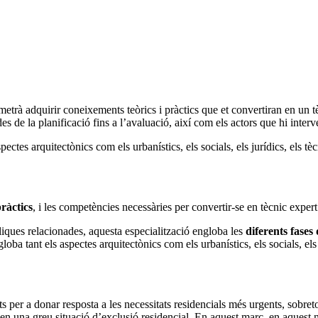
metrà adquirir coneixements teòrics i pràctics que et convertiran en un tè
des de la planificació fins a l’avaluació, així com els actors que hi inte
aspectes arquitectònics com els urbanístics, els socials, els jurídics, els t
pràctics
, i les competències necessàries per convertir-se en tècnic expert
bliques relacionades, aquesta especialització engloba les
diferents fases
ba tant els aspectes arquitectònics com els urbanístics, els socials, els 
s per a donar resposta a les necessitats residencials més urgents, sobreto
ixen una greu situació d’exclusió residencial. En aquest marc, en aquest