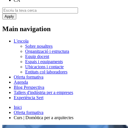
CA
Main navigation
L'escola
Sobre nosaltres
Organització i estructura
Equip docent
Espais i equipaments
Ubicacions i contacte
Entitats col·laboradores
Oferta formativa
Agenda
Blog Perspectiva
Tallers d'indústria per a empreses
Experiència Sert
Inici
Oferta formativa
Curs | Domòtica per a arquitectes