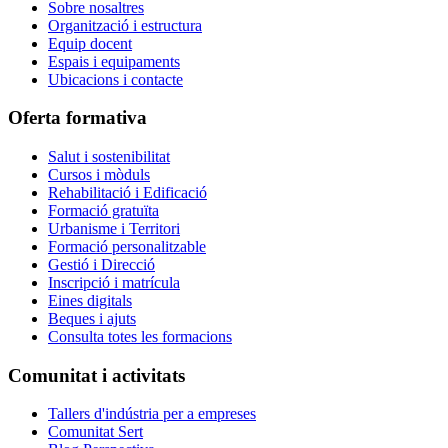
Sobre nosaltres
Organització i estructura
Equip docent
Espais i equipaments
Ubicacions i contacte
Oferta formativa
Salut i sostenibilitat
Cursos i mòduls
Rehabilitació i Edificació
Formació gratuïta
Urbanisme i Territori
Formació personalitzable
Gestió i Direcció
Inscripció i matrícula
Eines digitals
Beques i ajuts
Consulta totes les formacions
Comunitat i activitats
Tallers d'indústria per a empreses
Comunitat Sert