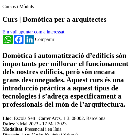
Cursos i Mòduls
Curs | Domòtica per a arquitectes
Em vull apuntar com a interessat
WhatsApp
Facebook
LinkedIn
Compartir
Domòtica i automatització d’edificis són
importants per millorar el funcionament
dels nostres edificis, però són encara
grans desconegudes. Aquest curs és una
introducció pràctica a aquest tipus de
tecnologies i s’adreça específicament a
professionals del món de l’arquitectura.
Lloc
: Escola Sert | Carrer Arcs, 1-3. 08002. Barcelona
Dates
:
3 Mai 2023
-
17 Mai 2023
Modalitat
: Presencial i en línia
Direcció
: Joan Carles Reviejo i Salomó