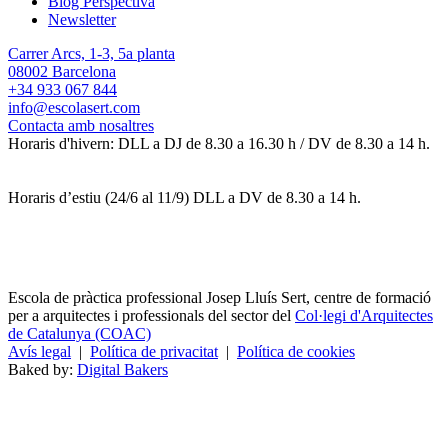
Blog Perspectiva
Newsletter
Carrer Arcs, 1-3, 5a planta
08002 Barcelona
+34 933 067 844
info@escolasert.com
Contacta amb nosaltres
Horaris d'hivern: DLL a DJ de 8.30 a 16.30 h / DV de 8.30 a 14 h.
Horaris d’estiu (24/6 al 11/9) DLL a DV de 8.30 a 14 h.
Escola de pràctica professional Josep Lluís Sert, centre de formació
per a arquitectes i professionals del sector del
Col·legi d'Arquitectes
de Catalunya (COAC)
Avís legal
|
Política de privacitat
|
Política de cookies
Baked by:
Digital Bakers