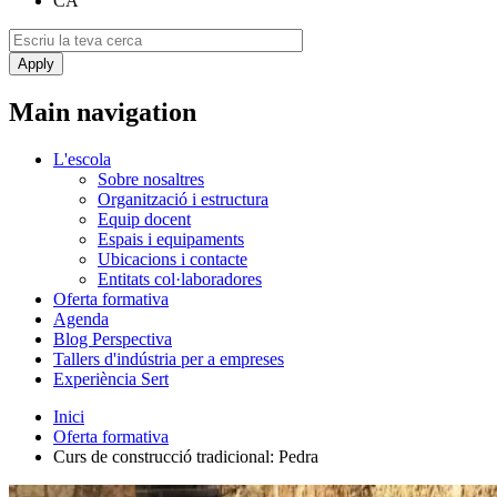
CA
Main navigation
L'escola
Sobre nosaltres
Organització i estructura
Equip docent
Espais i equipaments
Ubicacions i contacte
Entitats col·laboradores
Oferta formativa
Agenda
Blog Perspectiva
Tallers d'indústria per a empreses
Experiència Sert
Inici
Oferta formativa
Curs de construcció tradicional: Pedra