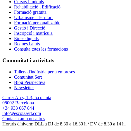
Cursos i mòduls
Rehabilitació i Edificació
Formació gratuïta
Urbanisme i Territori
Formació personalitzable
Gestió i Direcció
Inscripció i matrícula
Eines digitals
Beques i ajuts
Consulta totes les formacions
Comunitat i activitats
Tallers d'indústria per a empreses
Comunitat Sert
Blog Perspectiva
Newsletter
Carrer Arcs, 1-3, 5a planta
08002 Barcelona
+34 933 067 844
info@escolasert.com
Contacta amb nosaltres
Horaris d'hivern: DLL a DJ de 8.30 a 16.30 h / DV de 8.30 a 14 h.