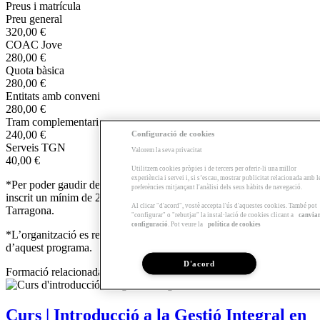
Preus i matrícula
Preu general
320,00 €
COAC Jove
280,00 €
Quota bàsica
280,00 €
Entitats amb conveni
280,00 €
Tram complementari
Configuració de cookies
240,00 €
Serveis TGN
Valorem la seva privacitat
40,00 €
Utilitzem cookies pròpies i de tercers per oferir-li una millor
experiència i servei i, si s’escau, mostrar publicitat relacionada amb l
*Per poder gaudir del descompte dels Serveis TGN s'ha d'estar
preferències mitjançant l'anàlisi dels seus hàbits de navegació.
inscrit un mínim de 2 anys als serveis de la Demarcació de
Al clicar "d'acord", vostè accepta l'ús d'aquestes cookies. També pot
Tarragona.
"configurar" o "rebutjar" la instal·lació de cookies clicant a
canvia
configuració
. Pot veure la
política de cookies
*L’organització es reserva lo possibilitat de modificar el contingut
d’aquest programa.
D'acord
Formació relacionada
Curs | Introducció a la Gestió Integral en