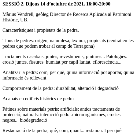
SESSIÓ 2. Dijous 14 d’octubre de 2021. 16:00-20:00
Màrius Vendrell, geòleg Director de Recerca Aplicada al Patrimoni
Històric, UB.
Característiques i propietats de la pedra.
Tipus de pedres: origen, naturalesa, textura, propietats (centrat en les
pedres que podem trobar al camp de Tarragona)
Tractaments i acabats: juntes, revestiments, pintures... Patologies:
erosió juntes, fissures, humitat per capil·laritat, eflorescència...
Analitzar la pedra: com, per què, quina informació pot aportar, quina
informació és rellevant
Comportament de la pedra: durabilitat, alteració i degradació
Acabats en edificis històrics de pedra
Pàtines sobre materials petris: artificials: antics tractaments de
protecció; naturals: interacció pedra-microorganismes, crostes
negres... biodegradació
Restauració de la pedra, què, com, quant... restaurar. I per què