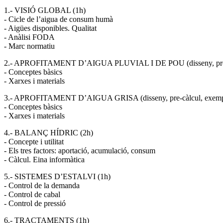
1.- VISIÓ GLOBAL (1h)
- Cicle de l’aigua de consum humà
- Aigües disponibles. Qualitat
- Anàlisi FODA
- Marc normatiu
2.- APROFITAMENT D’AIGUA PLUVIAL I DE POU (disseny, pre-cà
- Conceptes bàsics
- Xarxes i materials
3.- APROFITAMENT D’AIGUA GRISA (disseny, pre-càlcul, exempl
- Conceptes bàsics
- Xarxes i materials
4.- BALANÇ HÍDRIC (2h)
- Concepte i utilitat
- Els tres factors: aportació, acumulació, consum
- Càlcul. Eina informàtica
5.- SISTEMES D’ESTALVI (1h)
- Control de la demanda
- Control de cabal
- Control de pressió
6.- TRACTAMENTS (1h)