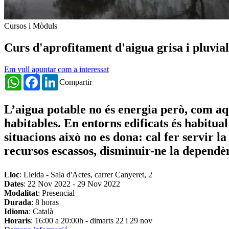
Cursos i Mòduls
Curs d'aprofitament d'aigua grisa i pluvial
Em vull apuntar com a interessat
WhatsApp
Facebook
LinkedIn
Compartir
L’aigua potable no és energia però, com aque
habitables. En entorns edificats és habitua
situacions això no es dona: cal fer servir la
recursos escassos, disminuir-ne la dependè
Lloc
: Lleida - Sala d'Actes, carrer Canyeret, 2
Dates
:
22 Nov 2022
-
29 Nov 2022
Modalitat
: Presencial
Durada
: 8 horas
Idioma
: Català
Horaris
: 16:00 a 20:00h - dimarts 22 i 29 nov