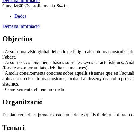
Demana informació
Curs d&#039;aprofitament d&#0...
Dades
Demana informació
Objectius
- Assolir una visió global del cicle de l’aigua als entorns construïts i d
l’abast.
- Assolir els coneixements bàsics sobre les seves característiques. A
(fortaleses, oportunitats, debilitats, amenaces).
- Assolir coneixements concrets sobre aquells sistemes que en l’actual
aplicació en els entorns construïts, arribant al disseny i càlcul o pre cà
sistemes.
- Coneixement del marc normatiu.
Organització
Es plantegen dues jornades, cada una de les quals tindrà una durada de 
Temari