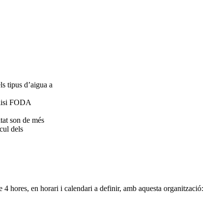
els tipus d’aigua a
nàlisi FODA
itat son de més
lcul dels
4 hores, en horari i calendari a definir, amb aquesta organització: