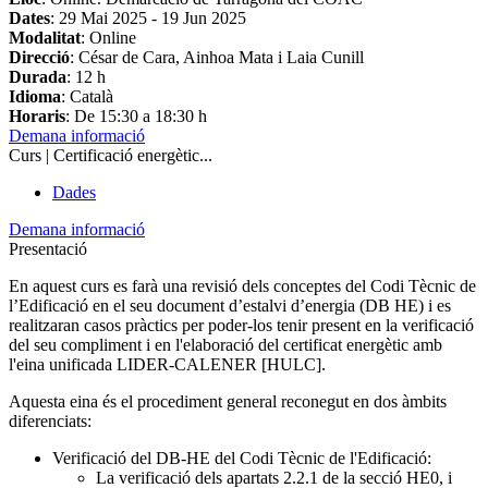
Dates
:
29 Mai 2025
-
19 Jun 2025
Modalitat
: Online
Direcció
: César de Cara, Ainhoa Mata i Laia Cunill
Durada
: 12 h
Idioma
: Català
Horaris
: De 15:30 a 18:30 h
Demana informació
Curs | Certificació energètic...
Dades
Demana informació
Presentació
En aquest curs es farà una revisió dels conceptes del Codi Tècnic de
l’Edificació en el seu document d’estalvi d’energia (DB HE) i es
realitzaran casos pràctics
per poder-los tenir present en la verificació
del seu compliment i en l'elaboració del certificat energètic
amb
l'eina unificada LIDER-CALENER [HULC].
Aquesta eina és el procediment general reconegut en dos àmbits
diferenciats:
Verificació del DB-HE del Codi Tècnic de l'Edificació:
La verificació dels apartats 2.2.1 de la secció HE0, i