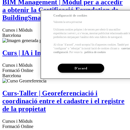
BIM Management | Mòdul per a accedir
a obtenir la Certificació Foundation de
Configuració de cookies
BuildingSmart
Valorem la seva privacitat
Cursos i Mòduls
Utilitzem cookies pròpies i de tercers per oferir-li una millor
experiència i servei i, si s’escau, mostrar publicitat relacionada amb l
Barcelona
preferències mitjançant l'anàlisi dels seus hàbits de navegació.
Al clicar "d'acord", vostè accepta l'ús d'aquestes cookies. També pot
"configurar" o "rebutjar" la instal·lació de cookies clicant a
canvia
Curs | IA i Imatge generativa
configuració
. Pot veure la
política de cookies
Cursos i Mòduls
D'acord
Formació Online
Barcelona
Curs-Taller | Georeferenciació i
coordinació entre el cadastre i el registre
de la propietat
Cursos i Mòduls
Formació Online