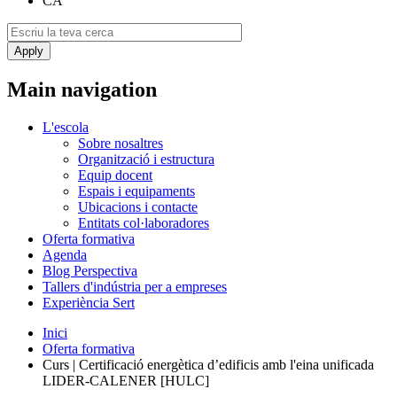
CA
Main navigation
L'escola
Sobre nosaltres
Organització i estructura
Equip docent
Espais i equipaments
Ubicacions i contacte
Entitats col·laboradores
Oferta formativa
Agenda
Blog Perspectiva
Tallers d'indústria per a empreses
Experiència Sert
Inici
Oferta formativa
Curs | Certificació energètica d’edificis amb l'eina unificada
LIDER-CALENER [HULC]