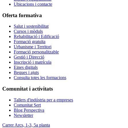
Ubicacions i contacte
Oferta formativa
Salut i sostenibilitat
Cursos i mòduls
Rehabilitació i Edificació
Formació gratuïta
Urbanisme i Territori
Formació personalitzable
Gestió i Direcció
Inscripció i matrícula
Eines digitals
Beques i ajuts
Consulta totes les formacions
Comunitat i activitats
Tallers d'indústria per a empreses
Comunitat Sert
Blog Perspectiva
Newsletter
Carrer Arcs, 1-3, 5a planta