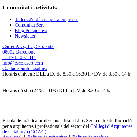
Comunitat i activitats
Tallers d'indústria per a empreses
Comunitat Sert
Blog Perspectiva
Newsletter
Carrer Arcs, 1-3, 5a planta
08002 Barcelona
+34 933 067 844
info@escolasert.com
Contacta amb nosaltres
Horaris d'hivern: DLL a DJ de 8.30 a 16.30 h / DV de 8.30 a 14 h.
Horaris d’estiu (24/6 al 11/9) DLL a DV de 8.30 a 14 h.
Escola de pràctica professional Josep Lluís Sert, centre de formació
per a arquitectes i professionals del sector del
Col·legi d'Arquitectes
de Catalunya (COAC)