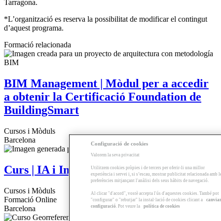
Tarragona.
*L’organització es reserva la possibilitat de modificar el contingut
d’aquest programa.
Formació relacionada
BIM Management | Mòdul per a accedir
a obtenir la Certificació Foundation de
BuildingSmart
Cursos i Mòduls
Barcelona
Configuració de cookies
Valorem la seva privacitat
Curs | IA i Imatge generativa
Utilitzem cookies pròpies i de tercers per oferir-li una millor
experiència i servei i, si s’escau, mostrar publicitat relacionada amb l
preferències mitjançant l'anàlisi dels seus hàbits de navegació.
Cursos i Mòduls
Al clicar "d'acord", vostè accepta l'ús d'aquestes cookies. També pot
Formació Online
"configurar" o "rebutjar" la instal·lació de cookies clicant a
canvia
configuració
. Pot veure la
política de cookies
Barcelona