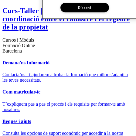
D'acord
Curs-Taller | Georeferenciació i
coordinació entre el cadastre i el registre
de la propietat
Cursos i Mòduls
Formació Online
Barcelona
Demana'ns Informació
Contacta’ns i t’ajudarem a trobar la formació que millor s’adapti a
les teves necessitats.
Com matricular-te
T’expliquem pas a pas el procés i els requisits per formar-te amb
nosaltres.
Beques i ajuts
Consulta les opcions de suport econòmic per accedir a la nostra