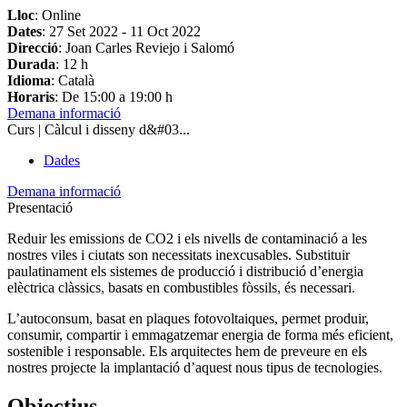
Lloc
: Online
Dates
:
27 Set 2022
-
11 Oct 2022
Direcció
: Joan Carles Reviejo i Salomó
Durada
: 12 h
Idioma
: Català
Horaris
: De 15:00 a 19:00 h
Demana informació
Curs | Càlcul i disseny d&#03...
Dades
Demana informació
Presentació
Reduir les emissions de CO2 i els nivells de contaminació a les
nostres viles i ciutats son necessitats inexcusables. Substituir
paulatinament els sistemes de producció i distribució d’energia
elèctrica clàssics, basats en combustibles fòssils, és necessari.
L’autoconsum, basat en plaques fotovoltaiques, permet produir,
consumir, compartir i emmagatzemar energia de forma més eficient,
sostenible i responsable. Els arquitectes hem de preveure en els
nostres projecte la implantació d’aquest nous tipus de tecnologies.
Objectius