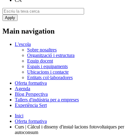
CA
Main navigation
L'escola
Sobre nosaltres
Organització i estructura
Equip docent
Espais i equipaments
Ubicacions i contacte
Entitats col·laboradores
Oferta formativa
Agenda
Blog Perspectiva
Tallers d'indústria per a empreses
Experiència Sert
Inici
Oferta formativa
Curs | Càlcul i disseny d'instal·lacions fotovoltaiques per
autoconsum