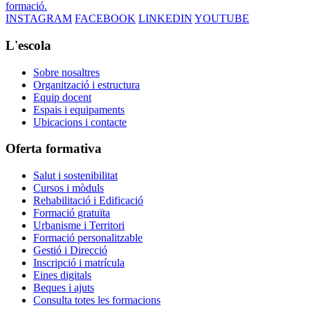
formació.
INSTAGRAM
FACEBOOK
LINKEDIN
YOUTUBE
L'escola
Sobre nosaltres
Organització i estructura
Equip docent
Espais i equipaments
Ubicacions i contacte
Oferta formativa
Salut i sostenibilitat
Cursos i mòduls
Rehabilitació i Edificació
Formació gratuïta
Urbanisme i Territori
Formació personalitzable
Gestió i Direcció
Inscripció i matrícula
Eines digitals
Beques i ajuts
Consulta totes les formacions