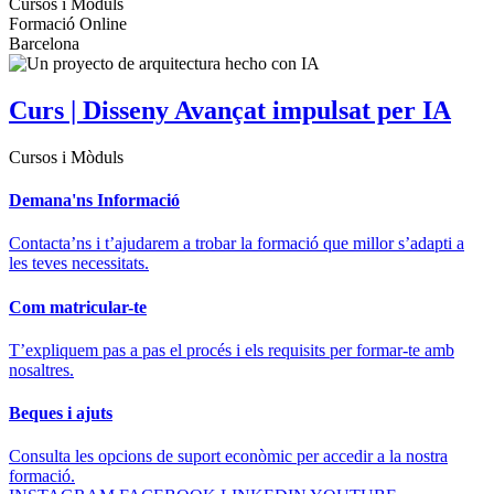
Cursos i Mòduls
Formació Online
Barcelona
Curs | Disseny Avançat impulsat per IA
Cursos i Mòduls
Demana'ns Informació
Contacta’ns i t’ajudarem a trobar la formació que millor s’adapti a
les teves necessitats.
Com matricular-te
T’expliquem pas a pas el procés i els requisits per formar-te amb
nosaltres.
Beques i ajuts
Consulta les opcions de suport econòmic per accedir a la nostra
formació.