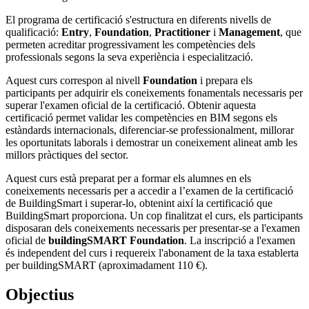
El programa de certificació s'estructura en diferents nivells de
qualificació:
Entry
,
Foundation
,
Practitioner
i
Management
, que
permeten acreditar progressivament les competències dels
professionals segons la seva experiència i especialització.
Aquest curs correspon al nivell
Foundation
i prepara els
participants per adquirir els coneixements fonamentals necessaris per
superar l'examen oficial de la certificació. Obtenir aquesta
certificació permet validar les competències en BIM segons els
estàndards internacionals, diferenciar-se professionalment, millorar
les oportunitats laborals i demostrar un coneixement alineat amb les
millors pràctiques del sector.
Aquest curs està preparat per a formar els alumnes en els
coneixements necessaris per a accedir a l’examen de la certificació
de BuildingSmart i superar-lo, obtenint així la certificació que
BuildingSmart proporciona. Un cop finalitzat el curs, els participants
disposaran dels coneixements necessaris per presentar-se a l'examen
oficial de
buildingSMART Foundation
. La inscripció a l'examen
és independent del curs i requereix l'abonament de la taxa establerta
per buildingSMART (aproximadament 110 €).
Objectius