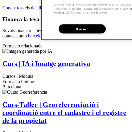
Al clicar "d'acord", vostè accepta l'ús d'aquestes cookies. També pot
Coneix tots els detalls de la beca
"configurar" o "rebutjar" la instal·lació de cookies clicant a
canvia
configuració
. Pot veure la
política de cookies
Finança la teva formació!
D'acord
Si vols finançar la teva formació amb el
Préstec formació Sert
,
contacta amb
barcelona@arquia.es
o truca al 93 4826850.
Formació relacionada
Curs | IA i Imatge generativa
Cursos i Mòduls
Formació Online
Barcelona
Curs-Taller | Georeferenciació i
coordinació entre el cadastre i el registre
de la propietat