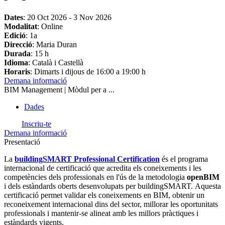
Dates
:
20 Oct 2026
-
3 Nov 2026
Modalitat
: Online
Edició
: 1a
Direcció
: Maria Duran
Durada
: 15 h
Idioma
: Català i Castellà
Horaris
: Dimarts i dijous de 16:00 a 19:00 h
Demana informació
BIM Management | Mòdul per a ...
Dades
Inscriu-te
Demana informació
Presentació
La
buildingSMART Professional Certification
és el programa
internacional de certificació que acredita els coneixements i les
competències dels professionals en l'ús de la metodologia
openBIM
i dels estàndards oberts desenvolupats per buildingSMART.
Aquesta
certificació permet validar els coneixements en BIM, obtenir un
reconeixement internacional dins del sector, millorar les oportunitats
professionals i mantenir-se alineat amb les millors pràctiques i
estàndards vigents.