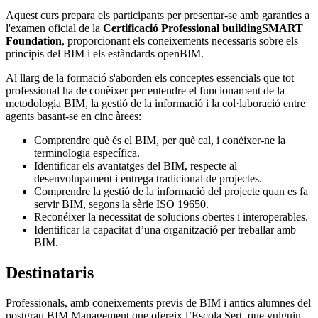
Aquest curs prepara els participants per presentar-se amb garanties a
l'examen oficial de la
Certificació Professional buildingSMART
Foundation
, proporcionant els coneixements necessaris sobre els
principis del BIM i els estàndards openBIM.
Al llarg de la formació s'aborden els conceptes essencials que tot
professional ha de conèixer per entendre el funcionament de la
metodologia BIM, la gestió de la informació i la col·laboració entre
agents basant-se en cinc àrees:
Comprendre què és el BIM, per què cal, i conèixer-ne la
terminologia específica.
Identificar els avantatges del BIM, respecte al
desenvolupament i entrega tradicional de projectes.
Comprendre la gestió de la informació del projecte quan es fa
servir BIM, segons la sèrie ISO 19650.
Reconéixer la necessitat de solucions obertes i interoperables.
Identificar la capacitat d’una organització per treballar amb
BIM.
Destinataris
Professionals, amb coneixements previs de BIM i antics alumnes del
postgrau BIM Management que ofereix l’Escola Sert, que vulguin