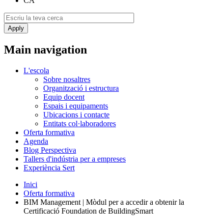
CA
Main navigation
L'escola
Sobre nosaltres
Organització i estructura
Equip docent
Espais i equipaments
Ubicacions i contacte
Entitats col·laboradores
Oferta formativa
Agenda
Blog Perspectiva
Tallers d'indústria per a empreses
Experiència Sert
Inici
Oferta formativa
BIM Management | Mòdul per a accedir a obtenir la
Certificació Foundation de BuildingSmart