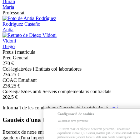
Duran
Maria
Professorat
Rodríguez Castaño
Antía
Vidoni
Diego
Preus i matrícula
Preu General
270 €
Col·legiats/des i Entitats col·laboradores
236.25 €
COAC Estudiant
236.25 €
Col·legiats/des amb Serveis complementaris contractats
202.5 €
Informa’t de les condicions d’inscripció i matriculació
aquí
.
Configuració de cookies
Gaudeix d'una beca si et fas delegat/da!
Valorem la seva privacitat
Utilitzem cookies pròpies i de tercers per oferir-li una millor
Exerceix de nexe entre l'escola, els docents i els teus companys i
experiència i servei i, si s’escau, mostrar publicitat relacionada amb l
gaudeix d'una important beca per desenvolupar aquestes tasques.
preferències mitjançant l'anàlisi dels seus hàbits de navegació.