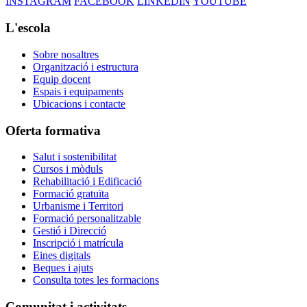
INSTAGRAM
FACEBOOK
LINKEDIN
YOUTUBE
L'escola
Sobre nosaltres
Organització i estructura
Equip docent
Espais i equipaments
Ubicacions i contacte
Oferta formativa
Salut i sostenibilitat
Cursos i mòduls
Rehabilitació i Edificació
Formació gratuïta
Urbanisme i Territori
Formació personalitzable
Gestió i Direcció
Inscripció i matrícula
Eines digitals
Beques i ajuts
Consulta totes les formacions
Comunitat i activitats