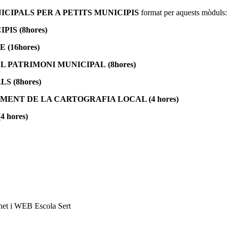
CIPALS PER A PETITS MUNICIPIS
format per aquests mòduls:
IS (8hores)
ME
(16hores)
EL PATRIMONI MUNICIPAL
(8hores)
ALS
(8hores)
ENT DE LA CARTOGRAFIA LOCAL (4 hores)
hores)
c.net i WEB Escola Sert