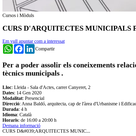
Cursos i Mòduls
CURS D'ARQUITECTES MUNICIPALS 
Em vull apuntar com a interessat
WhatsApp
Facebook
LinkedIn
Compartir
Per a poder assolir els coneixements relaci
tècnics municipals .
Lloc
: Lleida - Sala d'Actes, carrer Canyeret, 2
Dates
:
14 Gen 2020
Modalitat
: Presencial
Direcció
: Anna Baldó, arquitecta, cap de l'àrea d'Urbanisme i Edific
Durada
: 4 h
Idioma
: Català
Horaris
: de 16:00 a 20:00 h
Demana informació
CURS D&#039;ARQUITECTES MUNIC...