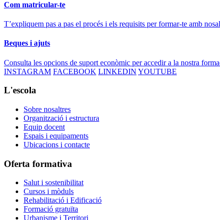
Com matricular-te
T’expliquem pas a pas el procés i els requisits per formar-te amb nosal
Beques i ajuts
Consulta les opcions de suport econòmic per accedir a la nostra forma
INSTAGRAM
FACEBOOK
LINKEDIN
YOUTUBE
L'escola
Sobre nosaltres
Organització i estructura
Equip docent
Espais i equipaments
Ubicacions i contacte
Oferta formativa
Salut i sostenibilitat
Cursos i mòduls
Rehabilitació i Edificació
Formació gratuïta
Urbanisme i Territori