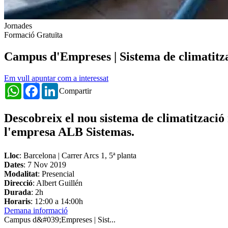
Jornades
Formació Gratuïta
Campus d'Empreses | Sistema de climatitza
Em vull apuntar com a interessat
WhatsApp
Facebook
LinkedIn
Compartir
Descobreix el nou sistema de climatització 
l'empresa ALB Sistemas.
Lloc
: Barcelona | Carrer Arcs 1, 5ª planta
Dates
:
7 Nov 2019
Modalitat
: Presencial
Direcció
: Albert Guillén
Durada
: 2h
Horaris
: 12:00 a 14:00h
Demana informació
Campus d&#039;Empreses | Sist...