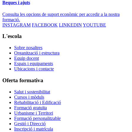
Beques i ajuts
Consulta les opcions de suport econòmic per accedir a la nostra
formació.
INSTAGRAM
FACEBOOK
LINKEDIN
YOUTUBE
L'escola
Sobre nosaltres
Organització i estructura
Equip docent
Espais i equipaments
Ubicacions i contacte
Oferta formativa
Salut i sostenibilitat
Cursos i mòduls
Rehabilitació i Edificació
Formació gratuïta
Urbanisme i Territori
Formació personalitzable
Gestió i Direcció
Inscripció i matrícula