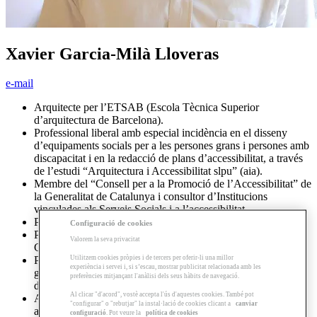
Xavier Garcia‐Milà Lloveras
e-mail
Arquitecte per l’ETSAB (Escola Tècnica Superior
d’arquitectura de Barcelona).
Professional liberal amb especial incidència en el disseny
d’equipaments socials per a les persones grans i persones amb
discapacitat i en la redacció de plans d’accessibilitat, a través
de l’estudi “Arquitectura i Accessibilitat slpu” (aia).
Membre del “Consell per a la Promoció de l’Accessibilitat” de
la Generalitat de Catalunya i consultor d’Institucions
vinculades als Serveis Socials i a l’accessibilitat.
Patró de la Fundació Pere Mitjans.
Configuració de cookies
Premi IMSERSO d’accessibilitat (any 1984) i ONCE
Valorem la seva privacitat
Catalunya (2001).
Utilitzem cookies pròpies i de tercers per oferir-li una millor
Professor en diversos cursos i màsters d’accessibilitat i
experiència i servei i, si s’escau, mostrar publicitat relacionada amb les
gerontologia de la UB, UPC, UAB, UIC i del “Curso Básico
preferències mitjançant l'anàlisi dels seus hàbits de navegació.
de Accesibilidad” del Real Patronato sobre Discapacidad.
Al clicar "d'acord", vostè accepta l'ús d'aquestes cookies. També pot
Autor i col∙laborador en diverses publicacions sobre
"configurar" o "rebutjar" la instal·lació de cookies clicant a
canviar
accessibilitat i gerontologia.
configuració
. Pot veure la
política de cookies