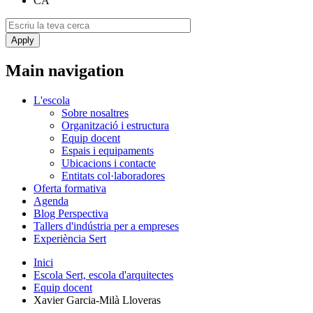
CA
Main navigation
L'escola
Sobre nosaltres
Organització i estructura
Equip docent
Espais i equipaments
Ubicacions i contacte
Entitats col·laboradores
Oferta formativa
Agenda
Blog Perspectiva
Tallers d'indústria per a empreses
Experiència Sert
Inici
Escola Sert, escola d'arquitectes
Equip docent
Xavier Garcia‐Milà Lloveras