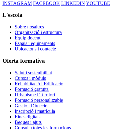
INSTAGRAM
FACEBOOK
LINKEDIN
YOUTUBE
L'escola
Sobre nosaltres
Organització i estructura
Equip docent
Espais i equipaments
Ubicacions i contacte
Oferta formativa
Salut i sostenibilitat
Cursos i mòduls
Rehabilitació i Edificació
Formació gratuïta
Urbanisme i Territori
Formació personalitzable
Gestió i Direcció
Inscripció i matrícula
Eines digitals
Beques i ajuts
Consulta totes les formacions