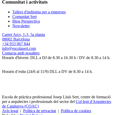
Comunitat i activitats
Tallers d'indústria per a empreses
Comunitat Sert
Blog Perspectiva
Newsletter
Carrer Arcs, 1-3, 5a planta
08002 Barcelona
+34 933 067 844
info@escolasert.com
Contacta amb nosaltres
Horaris d'hivern: DLL a DJ de 8.30 a 16.30 h / DV de 8.30 a 14 h.
Horaris d’estiu (24/6 al 11/9) DLL a DV de 8.30 a 14 h.
Escola de pràctica professional Josep Lluís Sert, centre de formació
per a arquitectes i professionals del sector del
Col·legi d'Arquitectes
de Catalunya (COAC)
Avís legal
|
Política de privacitat
|
Política de cookies