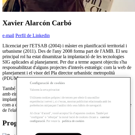
Xavier Alarcón Carbó
e-mail
Perfil de Linkedin
Llicenciat per l'ETSAB (2004) i màster en planificació territorial i
urbanisme (2011). Des de l'any 2008 forma part de l'AMB. El seu
principal rol ha estat dinamitzar la implantació de les tecnologies
SIG aplicades al planejament. Per dur a terme aquest objectiu s'ha
responsabilitzat d'alguns projectes d'interès estratègic com la web de
planejament i el visor del Pla director urbanístic metropolità
(PDUM).
Configuració de cookies
També ha redactat diferents estudis d'anàlisi territorial i urbanístic
Valorem la seva privacitat
amb eines SIG i ha assessorat directament a altres equips en la
Utilitzem cookies pròpies i de tercers per oferir-li una millor
implantació dels diferents SIG que necessitaven. Des de l'any 2013,
experiència i servei i, si s’escau, mostrar publicitat relacionada amb les
com a cap de servei d'informació i estudis territorials, és responsable
preferències mitjançant l'anàlisi dels seus hàbits de navegació.
de l'elaboració de la informació de base que necessita el PDUM.
Al clicar "d'acord", vostè accepta l'ús d'aquestes cookies. També pot
"configurar" o "rebutjar" la instal·lació de cookies clicant a
canviar
Programes relacionats
configuració
. Pot veure la
política de cookies