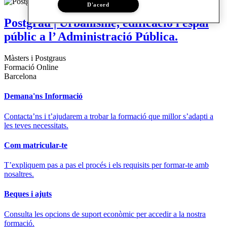
D'acord
Postgrau | Urbanisme, edificació i espai
públic a l’ Administració Pública.
Màsters i Postgraus
Formació Online
Barcelona
Demana'ns Informació
Contacta’ns i t’ajudarem a trobar la formació que millor s’adapti a
les teves necessitats.
Com matricular-te
T’expliquem pas a pas el procés i els requisits per formar-te amb
nosaltres.
Beques i ajuts
Consulta les opcions de suport econòmic per accedir a la nostra
formació.