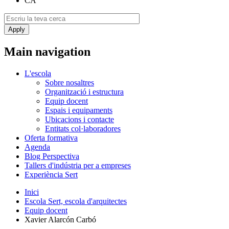
CA
Main navigation
L'escola
Sobre nosaltres
Organització i estructura
Equip docent
Espais i equipaments
Ubicacions i contacte
Entitats col·laboradores
Oferta formativa
Agenda
Blog Perspectiva
Tallers d'indústria per a empreses
Experiència Sert
Inici
Escola Sert, escola d'arquitectes
Equip docent
Xavier Alarcón Carbó