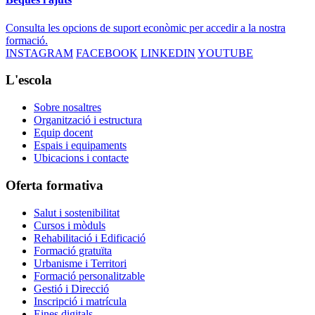
Consulta les opcions de suport econòmic per accedir a la nostra
formació.
INSTAGRAM
FACEBOOK
LINKEDIN
YOUTUBE
L'escola
Sobre nosaltres
Organització i estructura
Equip docent
Espais i equipaments
Ubicacions i contacte
Oferta formativa
Salut i sostenibilitat
Cursos i mòduls
Rehabilitació i Edificació
Formació gratuïta
Urbanisme i Territori
Formació personalitzable
Gestió i Direcció
Inscripció i matrícula
Eines digitals