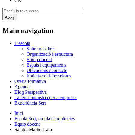
CA
Main navigation
L'escola
Sobre nosaltres
Organització i estructura
Equip docent
Espais i equipaments
Ubicacions i contacte
Entitats col·laboradores
Oferta formativa
Agenda
Blog Perspectiva
Tallers d'indústria per a empreses
Experiència Sert
Inici
Escola Sert, escola d'arquitectes
Equip docent
Sandra Martín-Lara