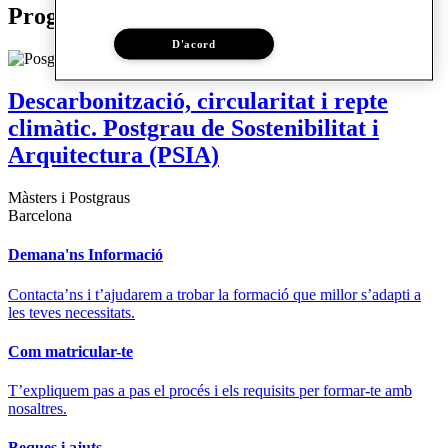
Programes relacionats
D'acord
Descarbonització, circularitat i repte
climàtic. Postgrau de Sostenibilitat i
Arquitectura (PSIA)
Màsters i Postgraus
Barcelona
Demana'ns Informació
Contacta’ns i t’ajudarem a trobar la formació que millor s’adapti a
les teves necessitats.
Com matricular-te
T’expliquem pas a pas el procés i els requisits per formar-te amb
nosaltres.
Beques i ajuts