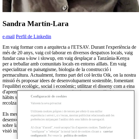
Sandra Martín-Lara
e-mail
Perfil de Linkedin
Em vaig formar com a arquitecta a l'ETSAV. Durant l'experiència de
més de 20 anys, vaig col·laborar en diversos despatxos locals, vaig
fundar casa s-low i slowup, em vaig desplaçar a Tanzània-Kenya
per a treballar amb comunitats locals en entorns aïllats. Em vaig
especialitzar en paisatgisme, biologia de la construcció i
permacultura. Actualment, formo part del col·lectiu Oik, on la nostra
missió és proposar idees de desenvolupament sostenible, fomentant
l'equilibri ecològic, social i econòmic; utilitzar el disseny com a eina
d'aprenentatge i canvi; oferir exemples de maneres d'habitar, creant
Configuració de cookies
hàbits saludables i amb qualitat de vida individual i col·lectiva,
recolzant i les economies locals.
Valorem la seva privacitat
Utilitzem cookies pròpies i de tercers per oferir-li una millor
Els meus objectius professionals són: participar en el
experiència i servei i, si s’escau, mostrar publicitat relacionada amb les
desenvolupament de la cultura de la cura; aprofundir i experimentar
preferències mitjançant l'anàlisi dels seus hàbits de navegació.
sobre la regeneració de les ciutats i en la creació col·lectiva amb
Al clicar "d'acord", vostè accepta l'ús d'aquestes cookies. També pot
visió integral.
"configurar" o "rebutjar" la instal·lació de cookies clicant a
canviar
configuració
. Pot veure la
política de cookies