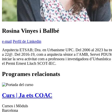
Rosina Vinyes i Ballbé
e-mail
Perfil de Linkedin
Arquitecta ETSAB; Dra. en Urbanisme UPC. Del 2006 al 2023 ha treball
a 22@. Del 2016-19, com a arquitecta sènior a l’AMB, Servei PDUM. 
iniciar la seva activitat com a professora i investigadora d’Urbanísti
el Premi Ernest Lluch SCOT-IEC.
Programes relacionats
Curs | Ja ets COAC
Cursos i Mòduls
Barcelona