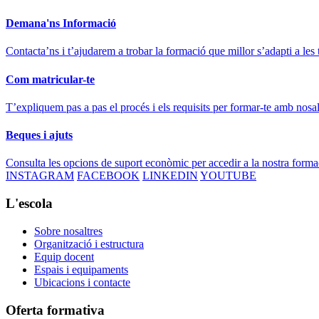
Demana'ns Informació
Contacta’ns i t’ajudarem a trobar la formació que millor s’adapti a les 
Com matricular-te
T’expliquem pas a pas el procés i els requisits per formar-te amb nosal
Beques i ajuts
Consulta les opcions de suport econòmic per accedir a la nostra forma
INSTAGRAM
FACEBOOK
LINKEDIN
YOUTUBE
L'escola
Sobre nosaltres
Organització i estructura
Equip docent
Espais i equipaments
Ubicacions i contacte
Oferta formativa