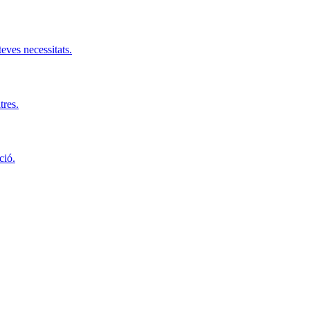
teves necessitats.
tres.
ció.