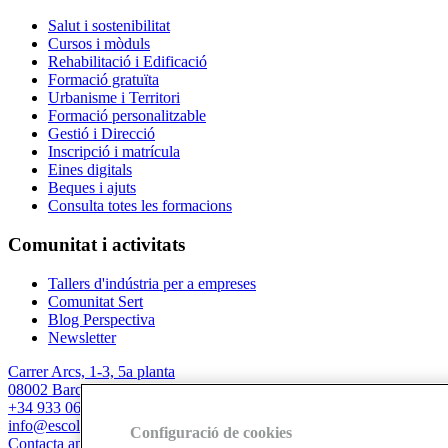
Salut i sostenibilitat
Cursos i mòduls
Rehabilitació i Edificació
Formació gratuïta
Urbanisme i Territori
Formació personalitzable
Gestió i Direcció
Inscripció i matrícula
Eines digitals
Beques i ajuts
Consulta totes les formacions
Comunitat i activitats
Tallers d'indústria per a empreses
Comunitat Sert
Blog Perspectiva
Newsletter
Carrer Arcs, 1-3, 5a planta
08002 Barcelona
+34 933 067 844
info@escolasert.com
Configuració de cookies
Contacta amb nosaltres