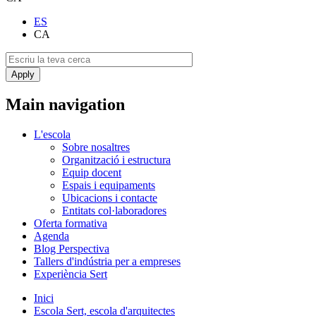
ES
CA
Main navigation
L'escola
Sobre nosaltres
Organització i estructura
Equip docent
Espais i equipaments
Ubicacions i contacte
Entitats col·laboradores
Oferta formativa
Agenda
Blog Perspectiva
Tallers d'indústria per a empreses
Experiència Sert
Inici
Escola Sert, escola d'arquitectes