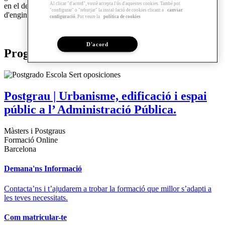
Al clicar "d'acord", vostè accepta l'ús d'aquestes cookies. També pot
en el desenvolupament de grans projectes amb empreses
"configurar" o "rebutjar" la instal·lació de cookies clicant a
canviar
d'enginyeria.
configuració
. Pot veure la
política de cookies
D'acord
Programes relacionats
Postgrau | Urbanisme, edificació i espai
públic a l’ Administració Pública.
Màsters i Postgraus
Formació Online
Barcelona
Demana'ns Informació
Contacta’ns i t’ajudarem a trobar la formació que millor s’adapti a
les teves necessitats.
Com matricular-te