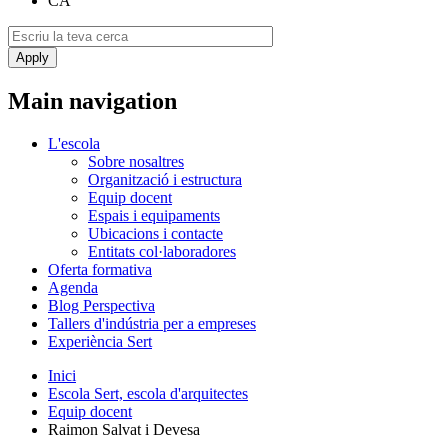
CA
Main navigation
L'escola
Sobre nosaltres
Organització i estructura
Equip docent
Espais i equipaments
Ubicacions i contacte
Entitats col·laboradores
Oferta formativa
Agenda
Blog Perspectiva
Tallers d'indústria per a empreses
Experiència Sert
Inici
Escola Sert, escola d'arquitectes
Equip docent
Raimon Salvat i Devesa