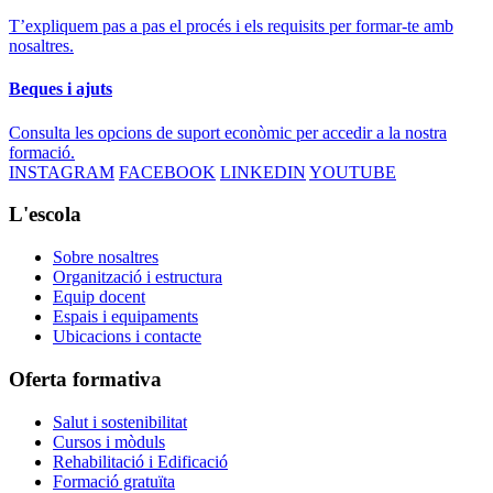
T’expliquem pas a pas el procés i els requisits per formar-te amb
nosaltres.
Beques i ajuts
Consulta les opcions de suport econòmic per accedir a la nostra
formació.
INSTAGRAM
FACEBOOK
LINKEDIN
YOUTUBE
L'escola
Sobre nosaltres
Organització i estructura
Equip docent
Espais i equipaments
Ubicacions i contacte
Oferta formativa
Salut i sostenibilitat
Cursos i mòduls
Rehabilitació i Edificació
Formació gratuïta