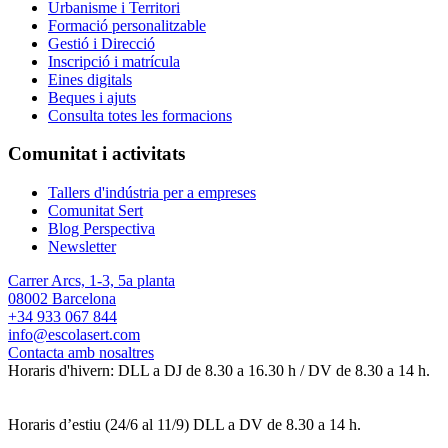
Urbanisme i Territori
Formació personalitzable
Gestió i Direcció
Inscripció i matrícula
Eines digitals
Beques i ajuts
Consulta totes les formacions
Comunitat i activitats
Tallers d'indústria per a empreses
Comunitat Sert
Blog Perspectiva
Newsletter
Carrer Arcs, 1-3, 5a planta
08002 Barcelona
+34 933 067 844
info@escolasert.com
Contacta amb nosaltres
Horaris d'hivern: DLL a DJ de 8.30 a 16.30 h / DV de 8.30 a 14 h.
Horaris d’estiu (24/6 al 11/9) DLL a DV de 8.30 a 14 h.