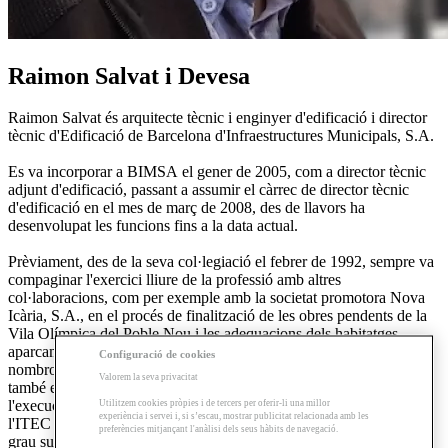
Raimon Salvat i Devesa
Raimon Salvat és arquitecte tècnic i enginyer d'edificació i director
tècnic d'Edificació de Barcelona d'Infraestructures Municipals, S.A.
Es va incorporar a BIMSA el gener de 2005, com a director tècnic
adjunt d'edificació, passant a assumir el càrrec de director tècnic
d'edificació en el mes de març de 2008, des de llavors ha
desenvolupat les funcions fins a la data actual.
Prèviament, des de la seva col·legiació el febrer de 1992, sempre va
compaginar l'exercici lliure de la professió amb altres
col·laboracions, com per exemple amb la societat promotora Nova
Icària, S.A., en el procés de finalització de les obres pendents de la
Vila Olímpica del Poble Nou i les adequacions dels habitatges,
aparcaments i locals després de les olimpíades, així com amb
Configuració de cookies
nombroses altres promocions d'habitatges i naus industrials, però
Valorem la seva privacitat
també en altres tasques no tan directament relacionades amb
l'execució d'obres, com ara redactor de bases de dades a
Utilitzem cookies pròpies i de tercers per oferir-li una millor
experiència i servei i, si s’escau, mostrar publicitat relacionada amb les
l'ITEC (banc BEDEC), la docència a cursos de cicles formatius de
preferències mitjançant l'anàlisi dels seus hàbits de navegació.
grau superior de tècnics d'obres de construcció o les col·laboracions