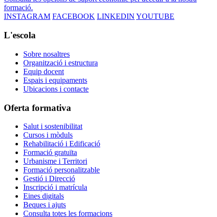
formació.
INSTAGRAM
FACEBOOK
LINKEDIN
YOUTUBE
L'escola
Sobre nosaltres
Organització i estructura
Equip docent
Espais i equipaments
Ubicacions i contacte
Oferta formativa
Salut i sostenibilitat
Cursos i mòduls
Rehabilitació i Edificació
Formació gratuïta
Urbanisme i Territori
Formació personalitzable
Gestió i Direcció
Inscripció i matrícula
Eines digitals
Beques i ajuts
Consulta totes les formacions