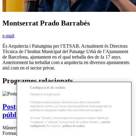
Montserrat Prado Barrabés
e-mail
És Arquitecta i Paisatgista per l’ETSAB. Actualment és Directora
Tècnica de l’Institut Municipal del Paisatge Urbà de l’Ajuntament
de Barcelona, ajuntament en el qual treballa des de fa 17 anys.
Anteriorment ha treballat com a arquitecta en diversos ajuntaments
així com en el sector privat.
Programes relacionats
Configuració de cookies
Valorem la seva privacitat
Utilitzem cookies pròpies i de tercers per oferir-li una millor
Postgrau | Urbanisme, edificació i espai
experiència i servei i, si s’escau, mostrar publicitat relacionada amb les
preferències mitjançant l'anàlisi dels seus hàbits de navegació.
públic a l’ Administració Pública.
Al clicar "d'acord", vostè accepta l'ús d'aquestes cookies. També pot
"configurar" o "rebutjar" la instal·lació de cookies clicant a
canviar
configuració
. Pot veure la
política de cookies
Màsters i Postgraus
Formació Online