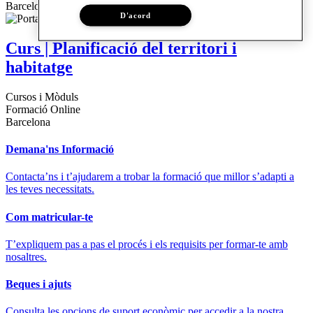
Barcelona
D'acord
Curs | Planificació del territori i
habitatge
Cursos i Mòduls
Formació Online
Barcelona
Demana'ns Informació
Contacta’ns i t’ajudarem a trobar la formació que millor s’adapti a
les teves necessitats.
Com matricular-te
T’expliquem pas a pas el procés i els requisits per formar-te amb
nosaltres.
Beques i ajuts
Consulta les opcions de suport econòmic per accedir a la nostra