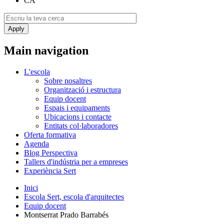
CA
Main navigation
L'escola
Sobre nosaltres
Organització i estructura
Equip docent
Espais i equipaments
Ubicacions i contacte
Entitats col·laboradores
Oferta formativa
Agenda
Blog Perspectiva
Tallers d'indústria per a empreses
Experiència Sert
Inici
Escola Sert, escola d'arquitectes
Equip docent
Montserrat Prado Barrabés