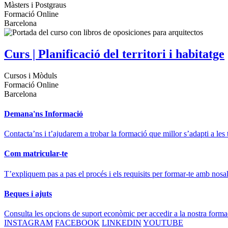
Màsters i Postgraus
Formació Online
Barcelona
Curs | Planificació del territori i habitatge
Cursos i Mòduls
Formació Online
Barcelona
Demana'ns Informació
Contacta’ns i t’ajudarem a trobar la formació que millor s’adapti a les 
Com matricular-te
T’expliquem pas a pas el procés i els requisits per formar-te amb nosal
Beques i ajuts
Consulta les opcions de suport econòmic per accedir a la nostra forma
INSTAGRAM
FACEBOOK
LINKEDIN
YOUTUBE