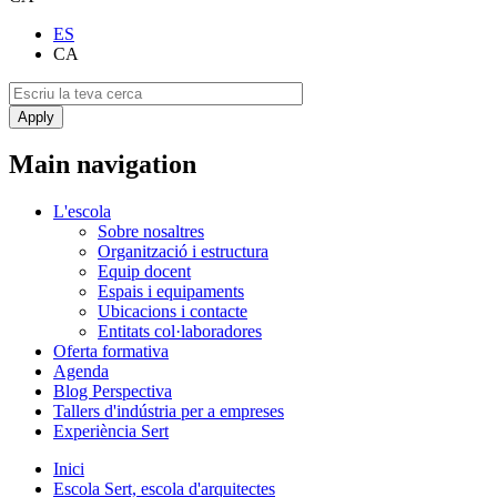
ES
CA
Main navigation
L'escola
Sobre nosaltres
Organització i estructura
Equip docent
Espais i equipaments
Ubicacions i contacte
Entitats col·laboradores
Oferta formativa
Agenda
Blog Perspectiva
Tallers d'indústria per a empreses
Experiència Sert
Inici
Escola Sert, escola d'arquitectes