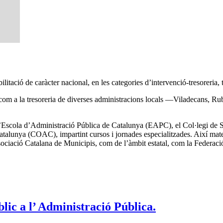
litació de caràcter nacional, en les categories d’intervenció-tresoreria,
ió com a la tresoreria de diverses administracions locals —Viladecans, R
 l’Escola d’Administració Pública de Catalunya (EAPC), el Col·legi de 
atalunya (COAC), impartint cursos i jornades especialitzades. Així matei
ssociació Catalana de Municipis, com de l’àmbit estatal, com la Federac
blic a l’ Administració Pública.