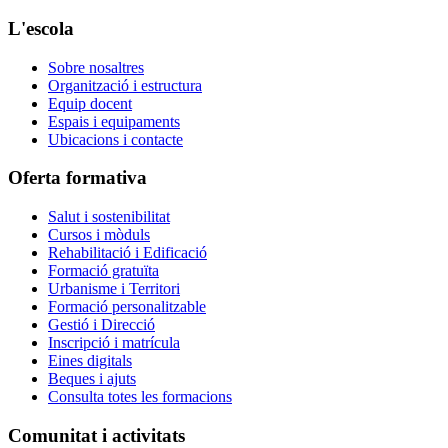
L'escola
Sobre nosaltres
Organització i estructura
Equip docent
Espais i equipaments
Ubicacions i contacte
Oferta formativa
Salut i sostenibilitat
Cursos i mòduls
Rehabilitació i Edificació
Formació gratuïta
Urbanisme i Territori
Formació personalitzable
Gestió i Direcció
Inscripció i matrícula
Eines digitals
Beques i ajuts
Consulta totes les formacions
Comunitat i activitats