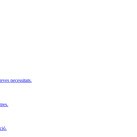
teves necessitats.
tres.
ció.