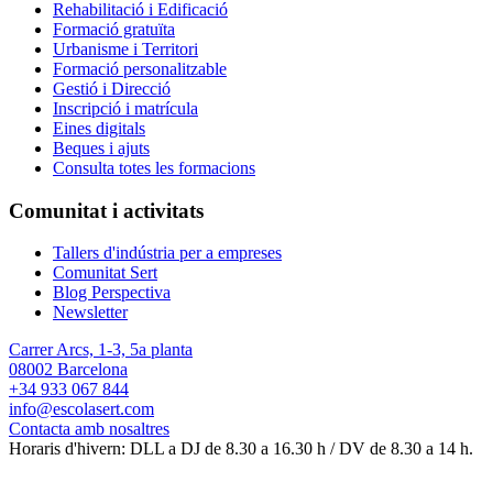
Rehabilitació i Edificació
Formació gratuïta
Urbanisme i Territori
Formació personalitzable
Gestió i Direcció
Inscripció i matrícula
Eines digitals
Beques i ajuts
Consulta totes les formacions
Comunitat i activitats
Tallers d'indústria per a empreses
Comunitat Sert
Blog Perspectiva
Newsletter
Carrer Arcs, 1-3, 5a planta
08002 Barcelona
+34 933 067 844
info@escolasert.com
Contacta amb nosaltres
Horaris d'hivern: DLL a DJ de 8.30 a 16.30 h / DV de 8.30 a 14 h.