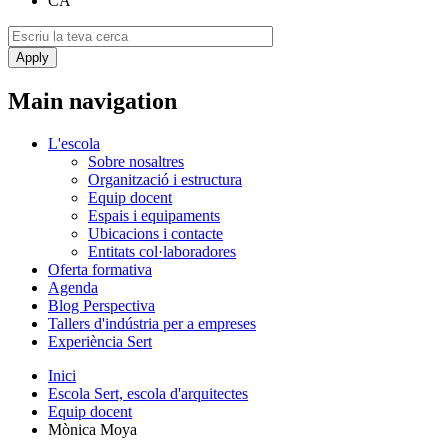
CA
Main navigation
L'escola
Sobre nosaltres
Organització i estructura
Equip docent
Espais i equipaments
Ubicacions i contacte
Entitats col·laboradores
Oferta formativa
Agenda
Blog Perspectiva
Tallers d'indústria per a empreses
Experiència Sert
Inici
Escola Sert, escola d'arquitectes
Equip docent
Mònica Moya