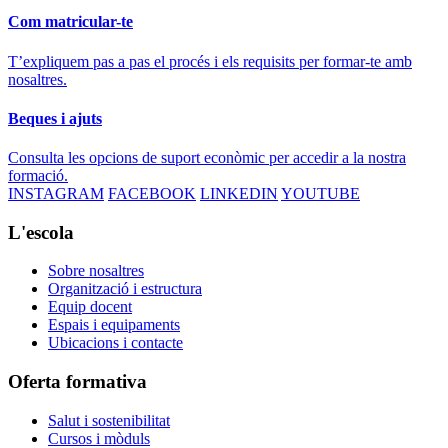
Com matricular-te
T’expliquem pas a pas el procés i els requisits per formar-te amb
nosaltres.
Beques i ajuts
Consulta les opcions de suport econòmic per accedir a la nostra
formació.
INSTAGRAM
FACEBOOK
LINKEDIN
YOUTUBE
L'escola
Sobre nosaltres
Organització i estructura
Equip docent
Espais i equipaments
Ubicacions i contacte
Oferta formativa
Salut i sostenibilitat
Cursos i mòduls