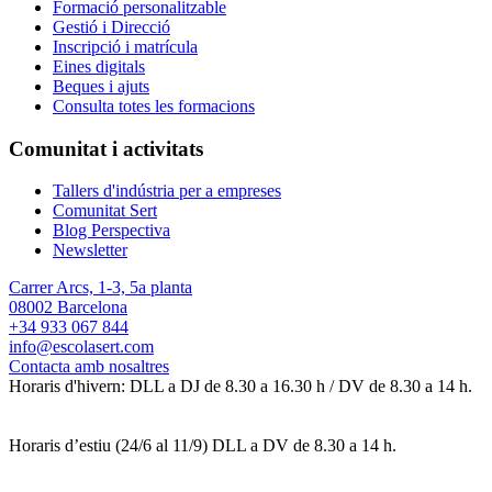
Formació personalitzable
Gestió i Direcció
Inscripció i matrícula
Eines digitals
Beques i ajuts
Consulta totes les formacions
Comunitat i activitats
Tallers d'indústria per a empreses
Comunitat Sert
Blog Perspectiva
Newsletter
Carrer Arcs, 1-3, 5a planta
08002 Barcelona
+34 933 067 844
info@escolasert.com
Contacta amb nosaltres
Horaris d'hivern: DLL a DJ de 8.30 a 16.30 h / DV de 8.30 a 14 h.
Horaris d’estiu (24/6 al 11/9) DLL a DV de 8.30 a 14 h.