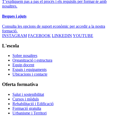
T’expliquem pas a pas el procés i els requisits per formar-te amb
nosaltres.
Beques i ajuts
Consulta les opcions de suport econòmic per accedir a la nostra
formació.
INSTAGRAM
FACEBOOK
LINKEDIN
YOUTUBE
L'escola
Sobre nosaltres
Organització i estructura
Equip docent
Espais i equipaments
Ubicacions i contacte
Oferta formativa
Salut i sostenibilitat
Cursos i mòduls
Rehabilitació i Edificació
Formació gratuïta
Urbanisme i Territori