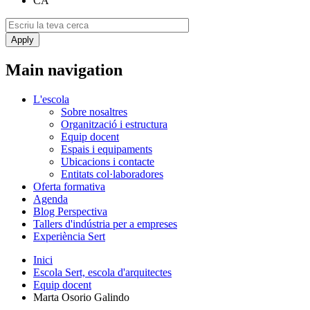
CA
Main navigation
L'escola
Sobre nosaltres
Organització i estructura
Equip docent
Espais i equipaments
Ubicacions i contacte
Entitats col·laboradores
Oferta formativa
Agenda
Blog Perspectiva
Tallers d'indústria per a empreses
Experiència Sert
Inici
Escola Sert, escola d'arquitectes
Equip docent
Marta Osorio Galindo