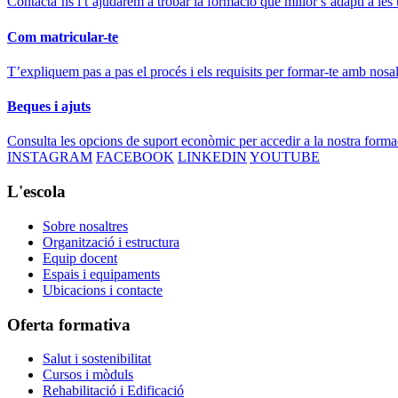
Contacta’ns i t’ajudarem a trobar la formació que millor s’adapti a les 
Com matricular-te
T’expliquem pas a pas el procés i els requisits per formar-te amb nosal
Beques i ajuts
Consulta les opcions de suport econòmic per accedir a la nostra forma
INSTAGRAM
FACEBOOK
LINKEDIN
YOUTUBE
L'escola
Sobre nosaltres
Organització i estructura
Equip docent
Espais i equipaments
Ubicacions i contacte
Oferta formativa
Salut i sostenibilitat
Cursos i mòduls
Rehabilitació i Edificació