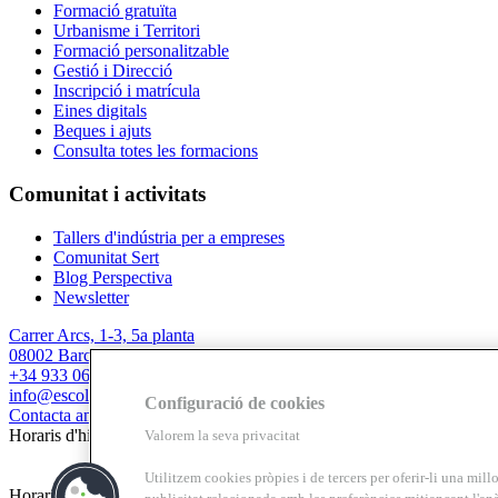
Formació gratuïta
Urbanisme i Territori
Formació personalitzable
Gestió i Direcció
Inscripció i matrícula
Eines digitals
Beques i ajuts
Consulta totes les formacions
Comunitat i activitats
Tallers d'indústria per a empreses
Comunitat Sert
Blog Perspectiva
Newsletter
Carrer Arcs, 1-3, 5a planta
08002 Barcelona
+34 933 067 844
info@escolasert.com
Configuració de cookies
Contacta amb nosaltres
Horaris d'hivern: DLL a DJ de 8.30 a 16.30 h / DV de 8.30 a 14 h.
Valorem la seva privacitat
Utilitzem cookies pròpies i de tercers per oferir-li una millo
Horaris d’estiu (24/6 al 11/9) DLL a DV de 8.30 a 14 h.