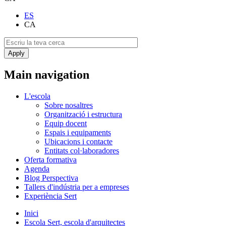
ES
CA
Main navigation
L'escola
Sobre nosaltres
Organització i estructura
Equip docent
Espais i equipaments
Ubicacions i contacte
Entitats col·laboradores
Oferta formativa
Agenda
Blog Perspectiva
Tallers d'indústria per a empreses
Experiència Sert
Inici
Escola Sert, escola d'arquitectes