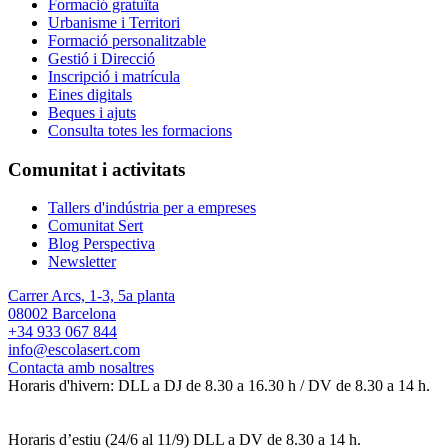
Formació gratuïta
Urbanisme i Territori
Formació personalitzable
Gestió i Direcció
Inscripció i matrícula
Eines digitals
Beques i ajuts
Consulta totes les formacions
Comunitat i activitats
Tallers d'indústria per a empreses
Comunitat Sert
Blog Perspectiva
Newsletter
Carrer Arcs, 1-3, 5a planta
08002 Barcelona
+34 933 067 844
info@escolasert.com
Contacta amb nosaltres
Horaris d'hivern: DLL a DJ de 8.30 a 16.30 h / DV de 8.30 a 14 h.
Horaris d’estiu (24/6 al 11/9) DLL a DV de 8.30 a 14 h.