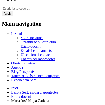
CA
Main navigation
L'escola
Sobre nosaltres
Organització i estructura
Equip docent
Espais i equipaments
Ubicacions i contacte
Entitats col·laboradores
Oferta formativa
Agenda
Blog Perspectiva
Tallers d'indústria per a empreses
Experiència Sert
Inici
Escola Sert, escola d'arquitectes
Equip docent
María José Moya Cadena