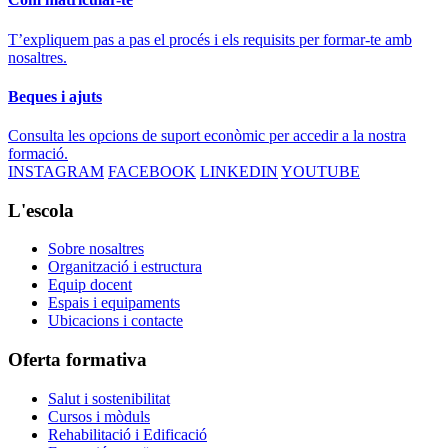
T’expliquem pas a pas el procés i els requisits per formar-te amb
nosaltres.
Beques i ajuts
Consulta les opcions de suport econòmic per accedir a la nostra
formació.
INSTAGRAM
FACEBOOK
LINKEDIN
YOUTUBE
L'escola
Sobre nosaltres
Organització i estructura
Equip docent
Espais i equipaments
Ubicacions i contacte
Oferta formativa
Salut i sostenibilitat
Cursos i mòduls
Rehabilitació i Edificació