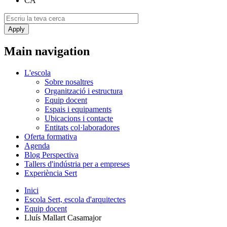
CA
Main navigation
L'escola
Sobre nosaltres
Organització i estructura
Equip docent
Espais i equipaments
Ubicacions i contacte
Entitats col·laboradores
Oferta formativa
Agenda
Blog Perspectiva
Tallers d'indústria per a empreses
Experiència Sert
Inici
Escola Sert, escola d'arquitectes
Equip docent
Lluís Mallart Casamajor