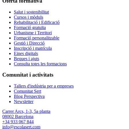
Oferta formativa
Salut i sostenibilitat
Cursos i mòduls
Rehabilitació i Edificació
Formació gratuïta
Urbanisme i Territori
Formació personalitzable
Gestió i Direcció
Inscripció i matrícula
Eines digitals
Beques i ajuts
Consulta totes les formacions
Comunitat i activitats
Tallers d'indústria per a empreses
Comunitat Sert
Blog Perspectiva
Newsletter
Carrer Arcs, 1-3, 5a planta
08002 Barcelona
+34 933 067 844
info@escolasert.com