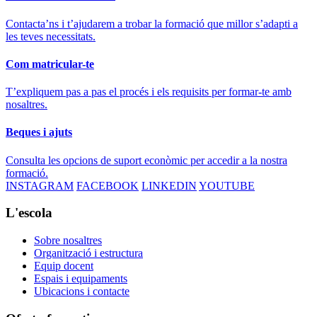
Contacta’ns i t’ajudarem a trobar la formació que millor s’adapti a
les teves necessitats.
Com matricular-te
T’expliquem pas a pas el procés i els requisits per formar-te amb
nosaltres.
Beques i ajuts
Consulta les opcions de suport econòmic per accedir a la nostra
formació.
INSTAGRAM
FACEBOOK
LINKEDIN
YOUTUBE
L'escola
Sobre nosaltres
Organització i estructura
Equip docent
Espais i equipaments
Ubicacions i contacte