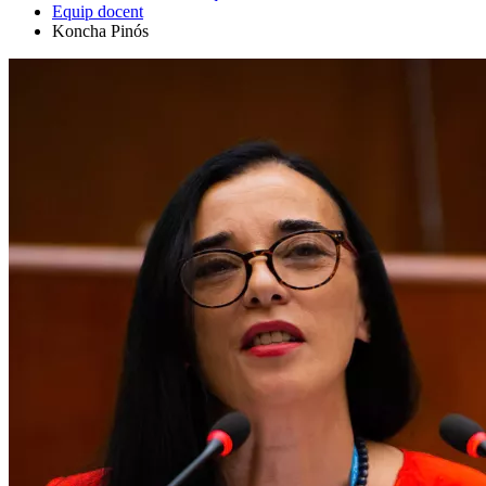
Equip docent
Koncha Pinós