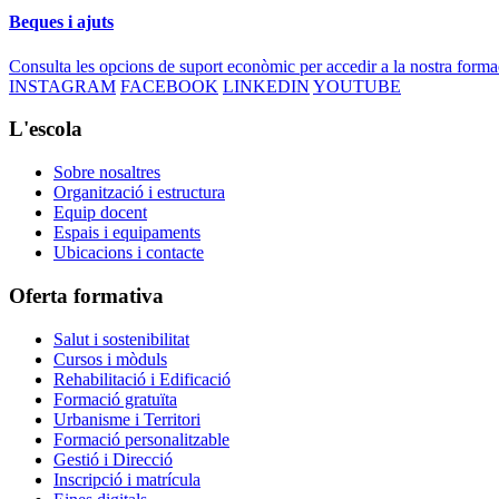
Beques i ajuts
Consulta les opcions de suport econòmic per accedir a la nostra forma
INSTAGRAM
FACEBOOK
LINKEDIN
YOUTUBE
L'escola
Sobre nosaltres
Organització i estructura
Equip docent
Espais i equipaments
Ubicacions i contacte
Oferta formativa
Salut i sostenibilitat
Cursos i mòduls
Rehabilitació i Edificació
Formació gratuïta
Urbanisme i Territori
Formació personalitzable
Gestió i Direcció
Inscripció i matrícula