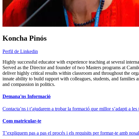
Koncha Pinós
Perfil de Linkedin
Highly successful educator with experience teaching at several internati
Served as the Director and founder of two Masters programs at Camilo
deliver highly critical results within classroom and throughout the or
innate ability to build rapport with colleagues, students, and famili
and compassion in politics.
Demana'ns Informació
Contacta’ns i t’ajudarem a trobar la formació que millor s’adapti a les 
Com matricular-te
T’expliquem pas a pas el procés i els requisits per formar-te amb nosal