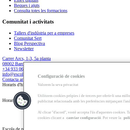
Eines digitals
Beques i ajuts
Consulta totes les formacions
Comunitat i activitats
Tallers d'indústria per a empreses
Comunitat Sert
Blog Perspectiva
Newsletter
Carrer Arcs, 1-3, 5a planta
08002 Barcelona
+34 933 067 844
info@escolasert.com
Configuració de cookies
Contacta amb nosaltres
Horaris d'hivern: DLL a DJ de 8.30 a 16.30 h / DV de 8.30 a 14 h.
Valorem la seva privacitat
Utilitzem cookies pròpies i de tercers per oferir-li una millo
Horaris d’estiu (24/6 al 11/9) DLL a DV de 8.30 a 14 h.
publicitat relacionada amb les preferències mitjançant l'anà
Al clicar "d'acord", vostè accepta l'ús d'aquestes cookies. T
cookies clicant a
canviar configuració
. Pot veure la
polí
Escola de pràctica professional Josep Lluís Sert, centre de formació per