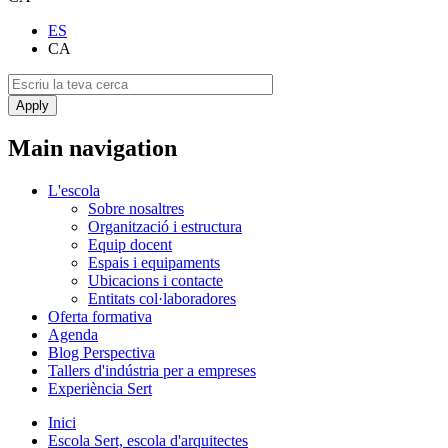
ES
CA
Main navigation
L'escola
Sobre nosaltres
Organització i estructura
Equip docent
Espais i equipaments
Ubicacions i contacte
Entitats col·laboradores
Oferta formativa
Agenda
Blog Perspectiva
Tallers d'indústria per a empreses
Experiència Sert
Inici
Escola Sert, escola d'arquitectes