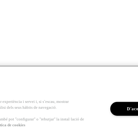
r experiència i servei i, si s’escau, mostrar
lisi dels seus hàbits de navegació.
D'ac
ambé pot "configurar" o "rebutjar" la instal·lació de
tica de cookies
 a arquitectes i professionals del sector del
Col·legi d'Arquitectes de