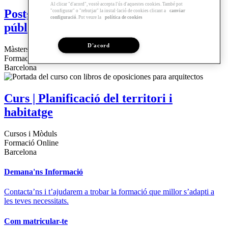
Al clicar "d'acord", vostè accepta l'ús d'aquestes cookies. També pot
Postgrau | Urbanisme, edificació i espai
"configurar" o "rebutjar" la instal·lació de cookies clicant a
canviar
configuració
. Pot veure la
política de cookies
públic a l’ Administració Pública.
D'acord
Màsters i Postgraus
Formació Online
Barcelona
Curs | Planificació del territori i
habitatge
Cursos i Mòduls
Formació Online
Barcelona
Demana'ns Informació
Contacta’ns i t’ajudarem a trobar la formació que millor s’adapti a
les teves necessitats.
Com matricular-te