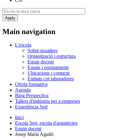
CA
Main navigation
L'escola
Sobre nosaltres
Organització i estructura
Equip docent
Espais i equipaments
Ubicacions i contacte
Entitats col·laboradores
Oferta formativa
Agenda
Blog Perspectiva
Tallers d'indústria per a empreses
Experiència Sert
Inici
Escola Sert, escola d'arquitectes
Equip docent
Josep Maria Aguiló