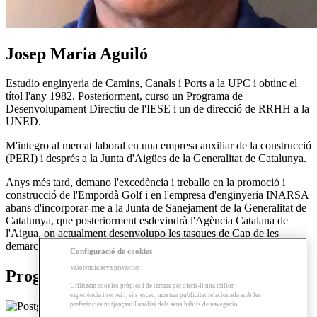
Josep Maria Aguiló
Estudio enginyeria de Camins, Canals i Ports a la UPC i obtinc el
títol l'any 1982. Posteriorment, curso un Programa de
Desenvolupament Directiu de l'IESE i un de direcció de RRHH a la
UNED.
M'integro al mercat laboral en una empresa auxiliar de la construcció
(PERI) i després a la Junta d'Aigües de la Generalitat de Catalunya.
Anys més tard, demano l'excedència i treballo en la promoció i
construcció de l'Empordà Golf i en l'empresa d'enginyeria INARSA
abans d'incorporar-me a la Junta de Sanejament de la Generalitat de
Catalunya, que posteriorment esdevindrà l'Agència Catalana de
l'Aigua, on actualment desenvolupo les tasques de Cap de les
demarcacions territorials de Barcelona.
Configuració de cookies
Valorem la seva privacitat
Programes relacionats
Utilitzem cookies pròpies i de tercers per oferir-li una millor
experiència i servei i, si s’escau, mostrar publicitat relacionada amb les
preferències mitjançant l'anàlisi dels seus hàbits de navegació.