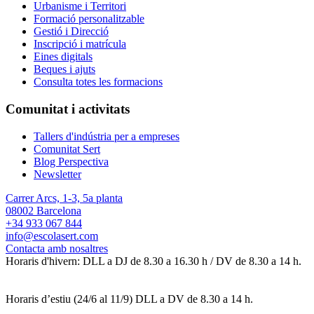
Urbanisme i Territori
Formació personalitzable
Gestió i Direcció
Inscripció i matrícula
Eines digitals
Beques i ajuts
Consulta totes les formacions
Comunitat i activitats
Tallers d'indústria per a empreses
Comunitat Sert
Blog Perspectiva
Newsletter
Carrer Arcs, 1-3, 5a planta
08002 Barcelona
+34 933 067 844
info@escolasert.com
Contacta amb nosaltres
Horaris d'hivern: DLL a DJ de 8.30 a 16.30 h / DV de 8.30 a 14 h.
Horaris d’estiu (24/6 al 11/9) DLL a DV de 8.30 a 14 h.