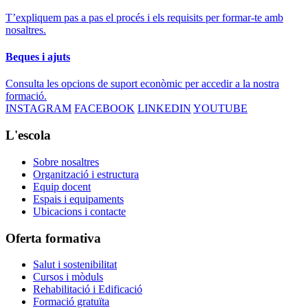
T’expliquem pas a pas el procés i els requisits per formar-te amb
nosaltres.
Beques i ajuts
Consulta les opcions de suport econòmic per accedir a la nostra
formació.
INSTAGRAM
FACEBOOK
LINKEDIN
YOUTUBE
L'escola
Sobre nosaltres
Organització i estructura
Equip docent
Espais i equipaments
Ubicacions i contacte
Oferta formativa
Salut i sostenibilitat
Cursos i mòduls
Rehabilitació i Edificació
Formació gratuïta