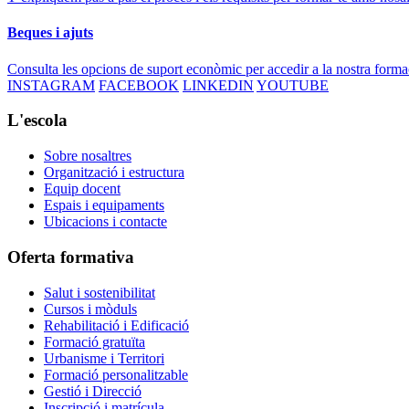
Beques i ajuts
Consulta les opcions de suport econòmic per accedir a la nostra forma
INSTAGRAM
FACEBOOK
LINKEDIN
YOUTUBE
L'escola
Sobre nosaltres
Organització i estructura
Equip docent
Espais i equipaments
Ubicacions i contacte
Oferta formativa
Salut i sostenibilitat
Cursos i mòduls
Rehabilitació i Edificació
Formació gratuïta
Urbanisme i Territori
Formació personalitzable
Gestió i Direcció
Inscripció i matrícula