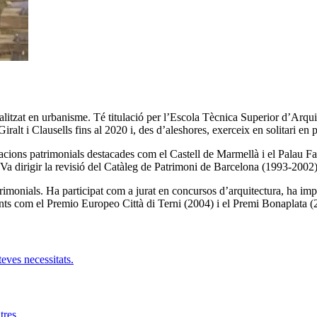
alitzat en urbanisme. Té titulació per l’Escola Tècnica Superior d’Arqui
t i Clausells fins al 2020 i, des d’aleshores, exerceix en solitari en p
uracions patrimonials destacades com el Castell de Marmellà i el Palau 
. Va dirigir la revisió del Catàleg de Patrimoni de Barcelona (1993-2002
monials. Ha participat com a jurat en concursos d’arquitectura, ha impar
s com el Premio Europeo Città di Terni (2004) i el Premi Bonaplata (20
teves necessitats.
tres.