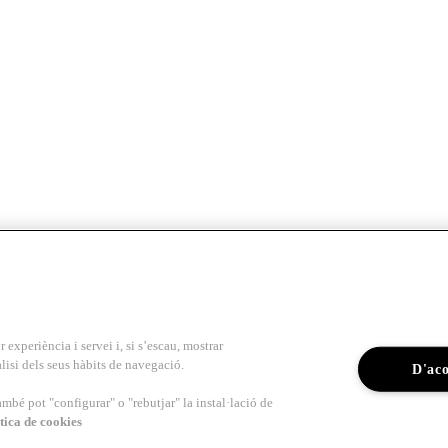
r experiència i servei i, si s’escau, mostrar
lisi dels seus hàbits de navegació.
D'ac
ambé pot "configurar" o "rebutjar" la instal·lació de
tica de cookies