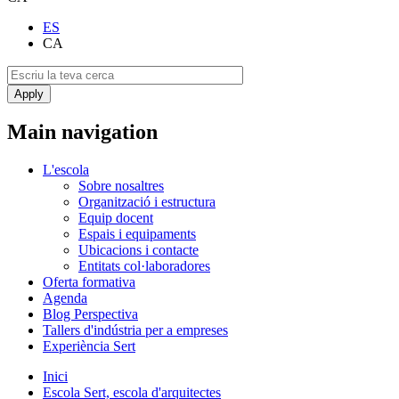
ES
CA
Main navigation
L'escola
Sobre nosaltres
Organització i estructura
Equip docent
Espais i equipaments
Ubicacions i contacte
Entitats col·laboradores
Oferta formativa
Agenda
Blog Perspectiva
Tallers d'indústria per a empreses
Experiència Sert
Inici
Escola Sert, escola d'arquitectes