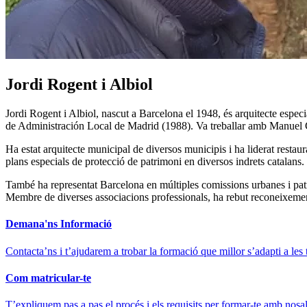
Jordi Rogent i Albiol
Jordi Rogent i Albiol, nascut a Barcelona el 1948, és arquitecte especi
de Administración Local de Madrid (1988). Va treballar amb Manuel Giral
Ha estat arquitecte municipal de diversos municipis i ha liderat resta
plans especials de protecció de patrimoni en diversos indrets catalans
També ha representat Barcelona en múltiples comissions urbanes i patri
Membre de diverses associacions professionals, ha rebut reconeixement
Demana'ns Informació
Contacta’ns i t’ajudarem a trobar la formació que millor s’adapti a les 
Com matricular-te
T’expliquem pas a pas el procés i els requisits per formar-te amb nosal