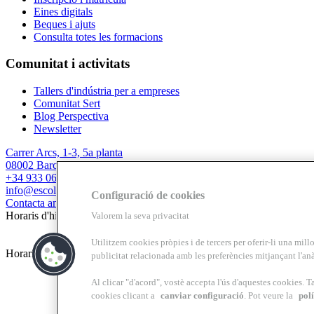
Eines digitals
Beques i ajuts
Consulta totes les formacions
Comunitat i activitats
Tallers d'indústria per a empreses
Comunitat Sert
Blog Perspectiva
Newsletter
Carrer Arcs, 1-3, 5a planta
08002 Barcelona
+34 933 067 844
info@escolasert.com
Configuració de cookies
Contacta amb nosaltres
Horaris d'hivern: DLL a DJ de 8.30 a 16.30 h / DV de 8.30 a 14 h.
Valorem la seva privacitat
Utilitzem cookies pròpies i de tercers per oferir-li una millo
Horaris d’estiu (24/6 al 11/9) DLL a DV de 8.30 a 14 h.
publicitat relacionada amb les preferències mitjançant l'anà
Al clicar "d'acord", vostè accepta l'ús d'aquestes cookies. T
cookies clicant a
canviar configuració
. Pot veure la
polí