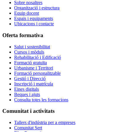
Sobre nosaltres
Organització i estructura
Equip docent
Espais i equipaments
Ubicacions i contacte
Oferta formativa
Salut i sostenibilitat
Cursos i mòduls
Rehabilitació i Edificació
Formació gratuïta
Urbanisme i Territori
Formació personalitzable
Gestió i Direcció
Inscripció i matrícula
Eines digitals
Beques i ajuts
Consulta totes les formacions
Comunitat i activitats
Tallers d'indústria per a empreses
Comunitat Sert