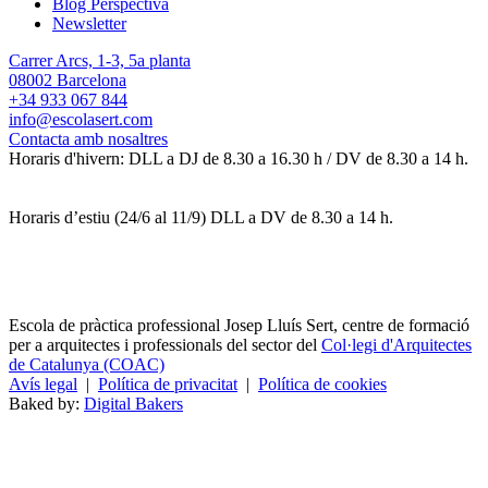
Blog Perspectiva
Newsletter
Carrer Arcs, 1-3, 5a planta
08002 Barcelona
+34 933 067 844
info@escolasert.com
Contacta amb nosaltres
Horaris d'hivern: DLL a DJ de 8.30 a 16.30 h / DV de 8.30 a 14 h.
Horaris d’estiu (24/6 al 11/9) DLL a DV de 8.30 a 14 h.
Escola de pràctica professional Josep Lluís Sert, centre de formació
per a arquitectes i professionals del sector del
Col·legi d'Arquitectes
de Catalunya (COAC)
Avís legal
|
Política de privacitat
|
Política de cookies
Baked by:
Digital Bakers