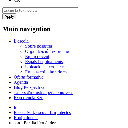
CA
Main navigation
L'escola
Sobre nosaltres
Organització i estructura
Equip docent
Espais i equipaments
Ubicacions i contacte
Entitats col·laboradores
Oferta formativa
Agenda
Blog Perspectiva
Tallers d'indústria per a empreses
Experiència Sert
Inici
Escola Sert, escola d'arquitectes
Equip docent
Jordi Peralta Fernández