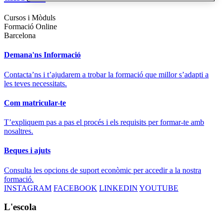
Cursos i Mòduls
Formació Online
Barcelona
Demana'ns Informació
Contacta’ns i t’ajudarem a trobar la formació que millor s’adapti a
les teves necessitats.
Com matricular-te
T’expliquem pas a pas el procés i els requisits per formar-te amb
nosaltres.
Beques i ajuts
Consulta les opcions de suport econòmic per accedir a la nostra
formació.
INSTAGRAM
FACEBOOK
LINKEDIN
YOUTUBE
L'escola