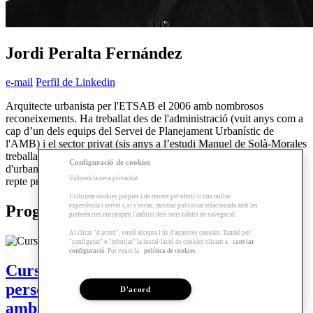
Jordi Peralta Fernández
e-mail
Perfil de Linkedin
Arquitecte urbanista per l'ETSAB el 2006 amb nombrosos
reconeixements. Ha treballat des de l'administració (vuit anys com a
cap d’un dels equips del Servei de Planejament Urbanístic de
l'AMB) i el sector privat (sis anys a l’estudi Manuel de Solà-Morales
treballant en múltiples projectes urbans, plans i concursos
Configuració de cookies
d'urbanisme). Recentment ha encetat, per compte propi, una nou
Valorem la seva privacitat
repte professional per a l’impuls de projectes urbanístics municipals.
Utilitzem cookies pròpies i de tercers per oferir-li una millor
experiència i servei i, si s’escau, mostrar publicitat relacionada amb les
Programes relacionats
preferències mitjançant l'anàlisi dels seus hàbits de navegació.
Al clicar "d'acord", vostè accepta l'ús d'aquestes cookies. També pot
"configurar" o "rebutjar" la instal·lació de cookies clicant a
canviar
configuració
. Pot veure la
política de cookies
Curs | L’urbanisme al servei de les
persones. Salut, benestar social i medi
D'acord
ambient