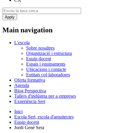
CA
Main navigation
L'escola
Sobre nosaltres
Organització i estructura
Equip docent
Espais i equipaments
Ubicacions i contacte
Entitats col·laboradores
Oferta formativa
Agenda
Blog Perspectiva
Tallers d'indústria per a empreses
Experiència Sert
Inici
Escola Sert, escola d'arquitectes
Equip docent
Jordi Gené Sera