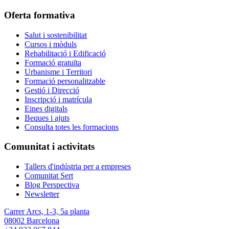
Oferta formativa
Salut i sostenibilitat
Cursos i mòduls
Rehabilitació i Edificació
Formació gratuïta
Urbanisme i Territori
Formació personalitzable
Gestió i Direcció
Inscripció i matrícula
Eines digitals
Beques i ajuts
Consulta totes les formacions
Comunitat i activitats
Tallers d'indústria per a empreses
Comunitat Sert
Blog Perspectiva
Newsletter
Carrer Arcs, 1-3, 5a planta
08002 Barcelona