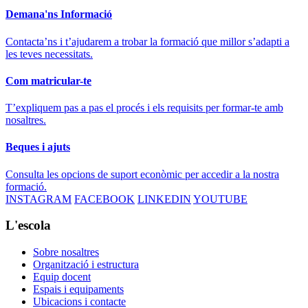
Demana'ns Informació
Contacta’ns i t’ajudarem a trobar la formació que millor s’adapti a
les teves necessitats.
Com matricular-te
T’expliquem pas a pas el procés i els requisits per formar-te amb
nosaltres.
Beques i ajuts
Consulta les opcions de suport econòmic per accedir a la nostra
formació.
INSTAGRAM
FACEBOOK
LINKEDIN
YOUTUBE
L'escola
Sobre nosaltres
Organització i estructura
Equip docent
Espais i equipaments
Ubicacions i contacte