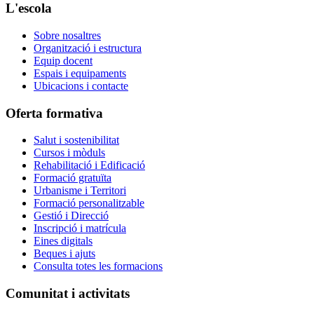
L'escola
Sobre nosaltres
Organització i estructura
Equip docent
Espais i equipaments
Ubicacions i contacte
Oferta formativa
Salut i sostenibilitat
Cursos i mòduls
Rehabilitació i Edificació
Formació gratuïta
Urbanisme i Territori
Formació personalitzable
Gestió i Direcció
Inscripció i matrícula
Eines digitals
Beques i ajuts
Consulta totes les formacions
Comunitat i activitats