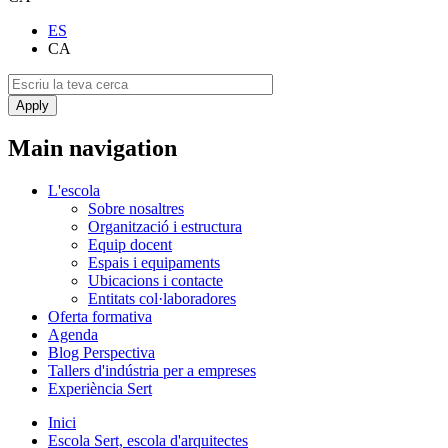
ES
CA
Main navigation
L'escola
Sobre nosaltres
Organització i estructura
Equip docent
Espais i equipaments
Ubicacions i contacte
Entitats col·laboradores
Oferta formativa
Agenda
Blog Perspectiva
Tallers d'indústria per a empreses
Experiència Sert
Inici
Escola Sert, escola d'arquitectes