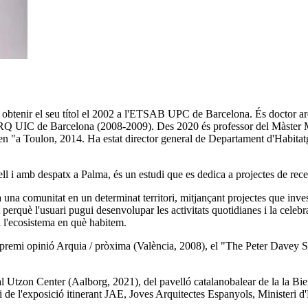
a obtenir el seu títol el 2002 a l'ETSAB UPC de Barcelona. És doctor a
ARQ UIC de Barcelona (2008-2009). Des 2020 és professor del Màster 
"a Toulon, 2014. Ha estat director general de Departament d'Habitatge
l i amb despatx a Palma, és un estudi que es dedica a projectes de recerc
a una comunitat en un determinat territori, mitjançant projectes que inv
ort perquè l'usuari pugui desenvolupar les activitats quotidianes i la cele
i l'ecosistema en què habitem.
l premi opinió Arquia / pròxima (València, 2008), el "The Peter Davey S
l Utzon Center (Aalborg, 2021), del pavelló catalanobalear de la la Bien
 i de l'exposició itinerant JAE, Joves Arquitectes Espanyols, Ministeri