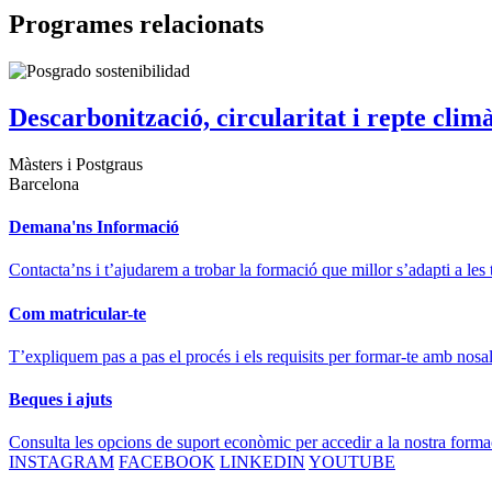
Programes relacionats
Descarbonització, circularitat i repte clim
Màsters i Postgraus
Barcelona
Demana'ns Informació
Contacta’ns i t’ajudarem a trobar la formació que millor s’adapti a les 
Com matricular-te
T’expliquem pas a pas el procés i els requisits per formar-te amb nosal
Beques i ajuts
Consulta les opcions de suport econòmic per accedir a la nostra forma
INSTAGRAM
FACEBOOK
LINKEDIN
YOUTUBE