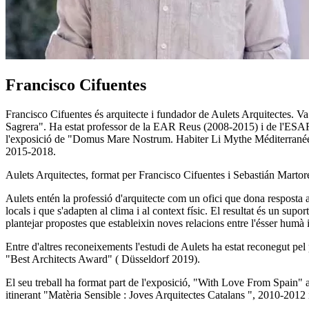
Francisco Cifuentes
Francisco Cifuentes és arquitecte i fundador de Aulets Arquitectes. V
Sagrera". Ha estat professor de la EAR Reus (2008-2015) i de l'ES
l'exposició de "Domus Mare Nostrum. Habiter Li Mythe Méditerranéen 
2015-2018.
Aulets Arquitectes, format per Francisco Cifuentes i Sebastián Martorel
Aulets entén la professió d'arquitecte com un ofici que dona resposta 
locals i que s'adapten al clima i al context físic. El resultat és un sup
plantejar propostes que estableixin noves relacions entre l'ésser humà 
Entre d'altres reconeixements l'estudi de Aulets ha estat reconegut pe
"Best Architects Award" ( Düsseldorf 2019).
El seu treball ha format part de l'exposició, "With Love From Spain" a
itinerant "Matèria Sensible : Joves Arquitectes Catalans ", 2010-2012