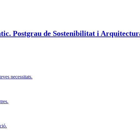
àtic. Postgrau de Sostenibilitat i Arquitectu
teves necessitats.
tres.
ció.