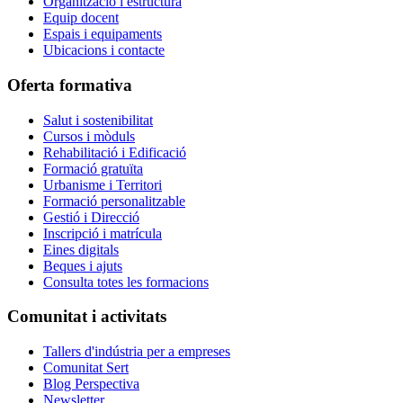
Organització i estructura
Equip docent
Espais i equipaments
Ubicacions i contacte
Oferta formativa
Salut i sostenibilitat
Cursos i mòduls
Rehabilitació i Edificació
Formació gratuïta
Urbanisme i Territori
Formació personalitzable
Gestió i Direcció
Inscripció i matrícula
Eines digitals
Beques i ajuts
Consulta totes les formacions
Comunitat i activitats
Tallers d'indústria per a empreses
Comunitat Sert
Blog Perspectiva
Newsletter