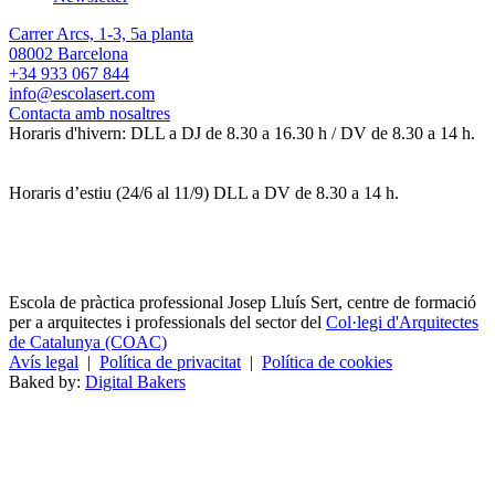
Carrer Arcs, 1-3, 5a planta
08002 Barcelona
+34 933 067 844
info@escolasert.com
Contacta amb nosaltres
Horaris d'hivern: DLL a DJ de 8.30 a 16.30 h / DV de 8.30 a 14 h.
Horaris d’estiu (24/6 al 11/9) DLL a DV de 8.30 a 14 h.
Escola de pràctica professional Josep Lluís Sert, centre de formació
per a arquitectes i professionals del sector del
Col·legi d'Arquitectes
de Catalunya (COAC)
Avís legal
|
Política de privacitat
|
Política de cookies
Baked by:
Digital Bakers