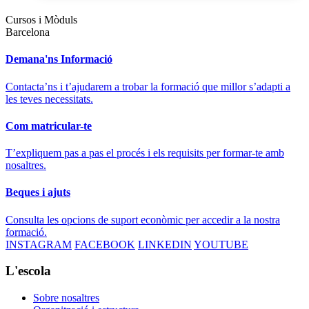
Cursos i Mòduls
Barcelona
Demana'ns Informació
Contacta’ns i t’ajudarem a trobar la formació que millor s’adapti a
les teves necessitats.
Com matricular-te
T’expliquem pas a pas el procés i els requisits per formar-te amb
nosaltres.
Beques i ajuts
Consulta les opcions de suport econòmic per accedir a la nostra
formació.
INSTAGRAM
FACEBOOK
LINKEDIN
YOUTUBE
L'escola
Sobre nosaltres