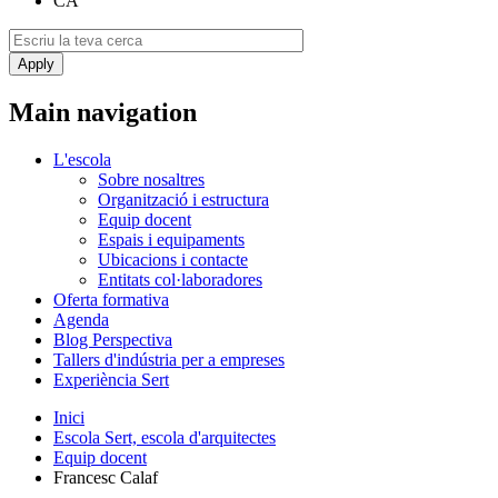
CA
Main navigation
L'escola
Sobre nosaltres
Organització i estructura
Equip docent
Espais i equipaments
Ubicacions i contacte
Entitats col·laboradores
Oferta formativa
Agenda
Blog Perspectiva
Tallers d'indústria per a empreses
Experiència Sert
Inici
Escola Sert, escola d'arquitectes
Equip docent
Francesc Calaf